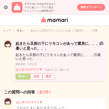
アプリでいつでもアクセス！
無料ダウンロード
ママに嬉しい！アプリ限定
キャンペーンも随時配信中！
女性専用匿名QA
アプリ・情報サ
トップ
住まい
起きたら旦那の下にリモコンがあって暖房に、、、🫠暑…
イト
起きたら旦那の下にリモコンがあって暖房に、、、🫠
暑いと思った、、、
起きたら旦那の下にリモコンがあって暖房に、、、🫠暑
いと思った、、、
最終更新：5月21日
はじめてのママリ🔰
生後10ヶ月, 2歳3ヶ月
住まい
旦那
暖房
この質問への回答
（全2件）
はじめてのママリ🔰
うちもたまにありますー💦 シー…