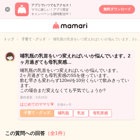
アプリでいつでもアクセス！
無料ダウンロード
ママに嬉しい！アプリ限定
キャンペーンも随時配信中！
女性専用匿名QA
アプリ・情報サ
トップ
子育て・グッズ
哺乳瓶の乳首をいつ変えればいいか悩んでいます。2ヶ
イト
哺乳瓶の乳首をいつ変えればいいか悩んでいます。2
ヶ月過ぎても母乳実感…
哺乳瓶の乳首をいつ変えればいいか悩んでいます。
2ヶ月過ぎても母乳実感のSSを使っています。
飲む早さも変わらず120mlを10分くらいで飲みきってい
ます。
この場合まだ変えなくても平気でしょうか?
最終更新：5月20日
はじめてのママリ🔰
生後4ヶ月
子育て・グッズ
哺乳瓶
乳首
母乳実感
この質問への回答
（全1件）