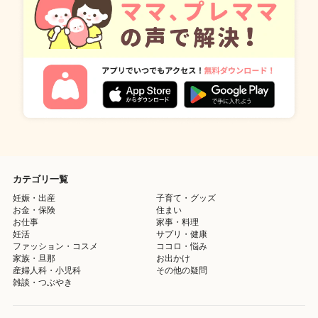
カテゴリ一覧
妊娠・出産
子育て・グッズ
お金・保険
住まい
お仕事
家事・料理
妊活
サプリ・健康
ファッション・コスメ
ココロ・悩み
家族・旦那
お出かけ
産婦人科・小児科
その他の疑問
雑談・つぶやき