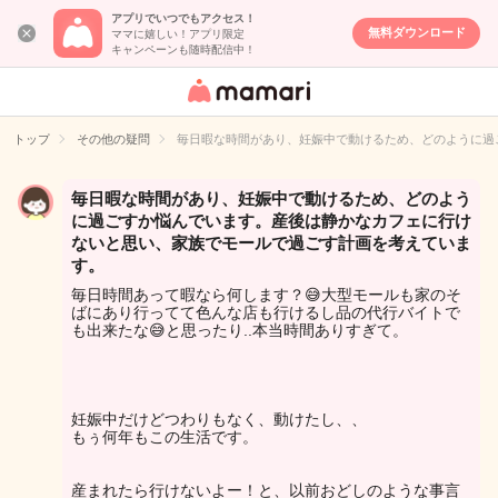
アプリでいつでもアクセス！
無料ダウンロード
ママに嬉しい！アプリ限定
キャンペーンも随時配信中！
女性専用匿名QA
アプリ・情報サ
トップ
その他の疑問
毎日暇な時間があり、妊娠中で動けるため、どのように過
イト
毎日暇な時間があり、妊娠中で動けるため、どのよう
に過ごすか悩んでいます。産後は静かなカフェに行け
ないと思い、家族でモールで過ごす計画を考えていま
す。
毎日時間あって暇なら何します？😅大型モールも家のそ
ばにあり行ってて色んな店も行けるし品の代行バイトで
も出来たな😅と思ったり..本当時間ありすぎて。
妊娠中だけどつわりもなく、動けたし、、
もぅ何年もこの生活です。
産まれたら行けないよー！と、以前おどしのような事言