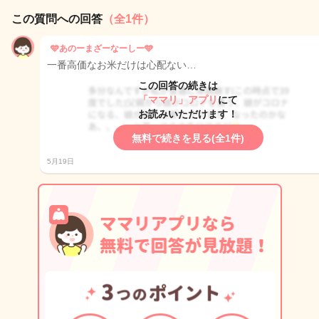
この質問への回答
（全1件）
🩵あのーまざーなーしー🩵
一番高価なお米だけは心配ない…
この回答の続きは
「ママリ」アプリ
にて
お読みいただけます！
無料で続きを見る(全1件)
5月19日