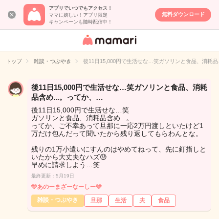
アプリでいつでもアクセス！
無料ダウンロード
ママに嬉しい！アプリ限定
キャンペーンも随時配信中！
女性専用匿名QA
アプリ・情報サ
トップ
雑談・つぶやき
後11日15,000円で生活せな…笑ガソリンと食品、消耗品
イト
後11日15,000円で生活せな…笑ガソリンと食品、消耗
品含め...。ってか、…
後11日15,000円で生活せな…笑
ガソリンと食品、消耗品含め...。
ってか、ご不幸あって旦那に一応2万円渡しといたけど1
万だけ包んだって聞いたから残り返してもらわんとな。
残りの1万小遣いにすんのはやめてねって、先に釘指しと
いたから大丈夫なハズ😓
早めに請求しよう…笑
最終更新：5月19日
🩵あのーまざーなーしー🩵
雑談・つぶやき
旦那
生活
夫
食品