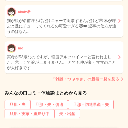
aimi♥️🥺
猫が娘が名前呼ぶ時だけニャーて返事するんだけど🥹 私が呼
ぶと足にチューしてくれるの可愛すぎる🐱❤️ 返事の仕方が違
うのはなん…
mo
実母が53歳なのですが、軽度アルツハイマーと言われまし
た。悲しくて涙が止まりません。 とても仲が良くママのこと
が大好きです…
「雑談・つぶやき」の新着一覧を見る
みんなの口コミ・体験談まとめから見る
旦那・夫
旦那・夫・切迫
旦那・切迫早産・夫
旦那・実家・里帰り中
夫・出産