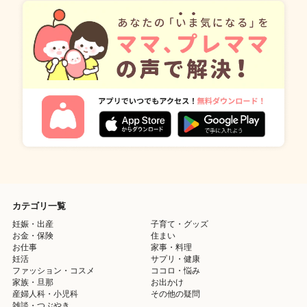
カテゴリ一覧
妊娠・出産
子育て・グッズ
お金・保険
住まい
お仕事
家事・料理
妊活
サプリ・健康
ファッション・コスメ
ココロ・悩み
家族・旦那
お出かけ
産婦人科・小児科
その他の疑問
雑談・つぶやき