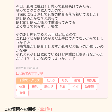
今日、直母に挑戦！と思って直接あげてみたら、
吸ってゴクゴク飲んでたので、
（深めに咥えさせて乳首の痛みも落ち着いてました）
割と飲めたかな？と思って
飲む前と飲んだ後と体重測ってみても
全く増えておらず、、😨😨
そのあと搾乳すると50mlほど出たので、
これはベビが飲むのがまだ上手にできてないからでしょ
うか？💦
（哺乳瓶だと飲み干しますが直母だと吸うのが難しいの
かな😭）
それとも少しは飲めているけど体重に反映されなかった
だけ（？）とかなのでしょうか、、？
最終更新：5月19日
はじめてのママリ🔰
子育て・グッズ
ミルク
母乳
授乳
哺乳瓶
体重
搾乳
新生児
乳首
ベビ
助産師
直母
この質問への回答
（全1件）