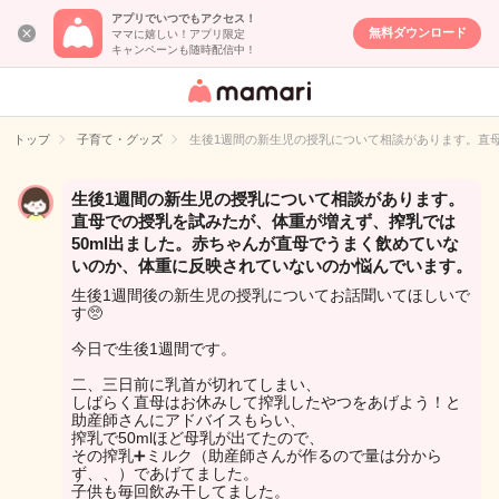
アプリでいつでもアクセス！
無料ダウンロード
ママに嬉しい！アプリ限定
キャンペーンも随時配信中！
女性専用匿名QA
アプリ・情報サ
トップ
子育て・グッズ
生後1週間の新生児の授乳について相談があります。直
イト
生後1週間の新生児の授乳について相談があります。
直母での授乳を試みたが、体重が増えず、搾乳では
50ml出ました。赤ちゃんが直母でうまく飲めていな
いのか、体重に反映されていないのか悩んでいます。
生後1週間後の新生児の授乳についてお話聞いてほしいで
す🥺
今日で生後1週間です。
二、三日前に乳首が切れてしまい、
しばらく直母はお休みして搾乳したやつをあげよう！と
助産師さんにアドバイスもらい、
搾乳で50mlほど母乳が出てたので、
その搾乳➕ミルク（助産師さんが作るので量は分から
ず、、）であげてました。
子供も毎回飲み干してました。