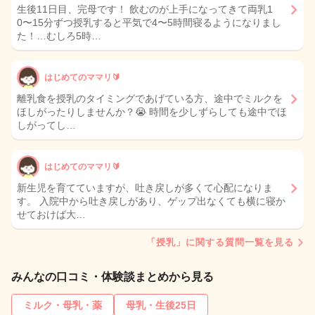
生後11日目、完母です！ 飲むのが上手になってきて両乳1
0〜15分ずつ授乳すると平気で4〜5時間寝るようになりまし
た！…むしろ5時…
はじめてのママリ🔰
離乳食を授乳のタイミングであげている方、途中でミルクを
ほしがったりしませんか？😭 時間を少しずらしても途中でほ
しがってし…
はじめてのママリ🔰
新生児を育てていますが、吐き戻しが多くて心配になりま
す。 入院中から吐き戻しがあり、ゲップ出なくても横に寝か
せておけば大…
「授乳」に関する質問一覧を見る
みんなの口コミ・体験談まとめから見る
ミルク・母乳・薬
母乳・生後25日