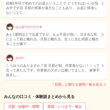
結婚1年目で初めてのお盆ということで どうすればいいか悩
み中です😥 旦那の実家が遠方なこともあり、 お盆に帰省し
ないことに…
はじめてのママリ🔰
あと1週間ほどで出産ですが、もぉ不安が強い、泣き虫な私
にとって娘と離れる、旦那と離れる、近くに住む両親と離れ
ることが嫌で…
ｶﾌｪﾗﾃ♪
こうゆうのありますか？笑 旦那が朝、作業着がない！！って
言って来たんです。作業着のズボンは履いてました。 家事手
抜きし…
「旦那」に関する質問一覧を見る
みんなの口コミ・体験談まとめから見る
旦那・妊娠中・喧嘩
産後・いつまで・痛み