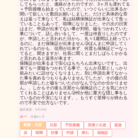
してもらったと、連絡がきたのですが、3ヶ月も遅れてる
＋予防接種も始まっていたので、いつぐらいに出来るか
聞いて欲しいと数回お願いしました。だけど具体的な答
えは返って来なくて、私は結構保険証が出来なくて焦っ
ていることもあって、喧嘩になりました。その次の日実
はまだ、申請が出来てない事が判明。嘘をつかれていた
事について、話し合いをして、一度は仲直りしたのです
が、申請したと言われた日から、丸々1週間以上経ってい
るのに、まだ保険証が出来ません🥲ほんまに申請してく
れているのかも、信用が出来ず、何度も保険証どーなっ
てると、聞きますが、社長に聞くとまだしばらくかかる
と言われると返答が来ます。
保険証が出来るまで安心はもちろん出来ないですし、出
来ても一度嘘をつかれてる事で、なんか旦那としっかり
前みたいに話せなくなりました。別に申請出来てなかっ
た事を責めるつもりもありませんでしたが、その後の旦
那が申請したと嘘をついたのがなんでなのか分かりませ
ん。。しかもその後も旦那から保険証のことを気にかけ
てくれることはありません🥲何か他に重大な隠し事をし
ているのか不安になります。。もうすぐ里帰りが終わる
ので不安で仕方ないです。
最終更新：5月19日
みー
生後6ヶ月
家族・旦那
旦那
予防接種
里帰り出産
産後
体
喧嘩
扶養
申請
痺れ
保険証