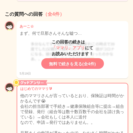
この質問への回答
（全4件）
あーこ☆
まず、何で旦那さんそんな嘘つ…
この回答の続きは
「ママリ」アプリ
にて
お読みいただけます！
無料で続きを見る(全4件)
5月19日
はじめてのママリ🔰
他のママリさんが言っているとおり、保険証は時間がか
かるんです😭
会社の担当部署で手続き→健康保険組合等に提出→組合
で登録、発行（組合等は数十数百数千の会社を請け負っ
ている）→会社もしくは本人に送付
なので、申請→発行ではありません。。