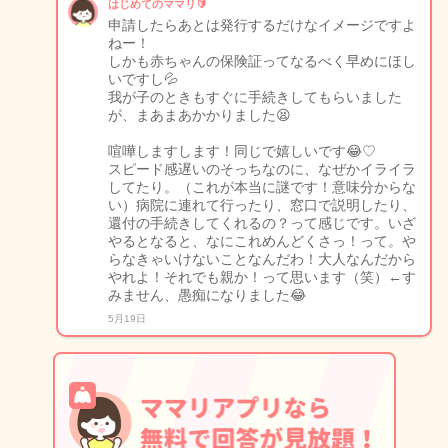
はじめてのママリ🔰
申請したらあとは発行するだけなイメージですよ
ねー！
しかも赤ちゃんの保険証ってなるべく早めにほし
いですし💦
我が子のときもすぐに手続きしてもらいました
が、まあまあかかりました😫
喧嘩しますします！同じで嬉しいです😂♡
スピード感遅いのそっちなのに、なぜかイライラ
してたり。（これが本当に謎です！意味分からな
い）病院に連れて行ったり、窓口で説明したり、
還付の手続きしてくれるの？って感じです。いざ
やるとなると、なにこれめんどくさっ！って。や
らなきゃいけないことなんだわ！大人なんだから
やれよ！それでも親か！って思います（笑）←す
みません、愚痴になりました😂
5月19日