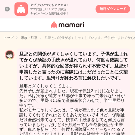
アプリでいつでもアクセス！
無料ダウンロード
ママに嬉しい！アプリ限定
キャンペーンも随時配信中！
女性専用匿名QA
アプリ・情報サ
トップ
家族・旦那
旦那との関係がぎくしゃくしています。子供が生まれてから
イト
旦那との関係がぎくしゃくしています。子供が生まれ
てから保険証の手続きが遅れており、何度も確認して
いますが、具体的な回答が得られず不安です。旦那が
申請したと言ったのに実際にはまだだったことに失望
しています。里帰りが終わる前に解決したいです。
旦那とぎくしゃくしてます。
先日子供が産まれました。現在子供は3ヶ月になりまし
た。私は実家が遠方＋旦那が仕事で帰って来れない日が
多いので、里帰り出産で産前産後合わせて、半年里帰り
中です。
私がモヤモヤしてるのは、子供が産まれて色々旦那が申
請してくれてそれはとてもありがたいですけど、保険証
だけ全然出来てなくて、扶養の手続きをしてと何度も言
っていました。だけど3ヶ月経っても全然保険証が出来
ず、痺れを切らして、何度も保険証ってどーなってる？
と聞くようになりました。旦那から社労士に頼んで申請