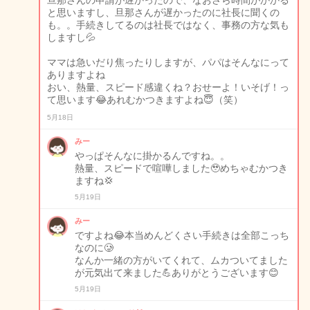
旦那さんの申請が遅かったので、なおさら時間がかかる
と思いますし、旦那さんが遅かったのに社長に聞くの
も。。手続きしてるのは社長ではなく、事務の方な気も
しますし💦
ママは急いだり焦ったりしますが、パパはそんなにって
ありますよね
おい、熱量、スピード感違くね？おせーよ！いそげ！っ
て思います😂あれむかつきますよね😇（笑）
5月18日
みー
やっぱそんなに掛かるんですね。。
熱量、スピードで喧嘩しました🥹めちゃむかつき
ますね💢
5月19日
みー
ですよね😂本当めんどくさい手続きは全部こっち
なのに🥲
なんか一緒の方がいてくれて、ムカついてました
が元気出て来ました💪ありがとうございます😊
5月19日