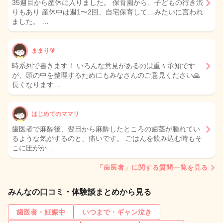
35週目から産休に入りました。 保育園から、子どもの行き渋
りもあり 産休中は週1〜2回、自宅保育して…みたいに言われ
ました。 …
ままり🔰
時系列で書きます！ いろんな意見があるのは重々承知です
が、頭の中を整理するためにもみなさんのご意見ください🙏
長くなります…
はじめてのママリ
歯医者で麻酔後、翌日から麻酔したところの歯茎が腫れてい
るような気がするのと、痛いです。 ごはんを飲み込む時もそ
こに圧がか…
「歯医者」に関する質問一覧を見る
みんなの口コミ・体験談まとめから見る
歯医者・妊娠中
いつまで・ギャン泣き