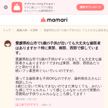
アプリでいつでもアクセス！
無料ダウンロード
ママに嬉しい！アプリ限定
キャンペーンも随時配信中！
女性専用匿名QA
アプリ・情報サ
トップ
産婦人科・小児科
愛媛県松山市で1歳の子供が泣いても大丈夫な歯医者
イト
愛媛県松山市で1歳の子供が泣いても大丈夫な歯医者
はありますか？特に東部、南部、西部で探していま
す。
愛媛県松山市で1歳の子供がギャン泣きしても大丈夫な歯
医者さんありますか？できれば東部、南部、西部あたり
だと助かります。
軽いフッ素塗布ぐらいでいいのですが。
通ってる歯医者も子供OKなのですが、歯科衛生士さんに
相談したら
1歳だと泣いて何もできないのでまだ来なくても…みたい
な感じでウェルカム！って感じじゃなかったので実際の
雰囲気が子供ウェルカムなところ探してます！
最終更新：6月17日
はじめてのママリ
1歳9ヶ月