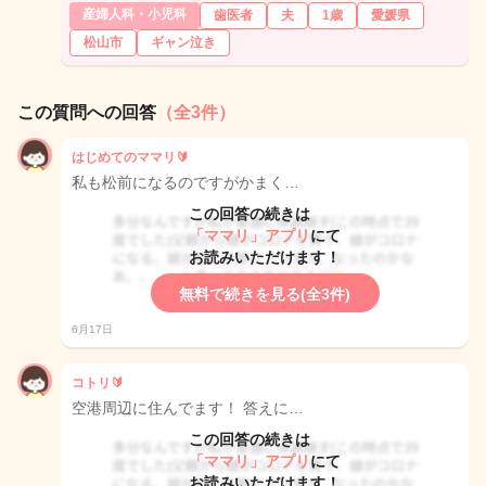
産婦人科・小児科
歯医者
夫
1歳
愛媛県
松山市
ギャン泣き
この質問への回答
（全3件）
はじめてのママリ🔰
私も松前になるのですがかまく…
この回答の続きは
「ママリ」アプリ
にて
お読みいただけます！
無料で続きを見る(全3件)
6月17日
コトリ🔰
空港周辺に住んでます！ 答えに…
この回答の続きは
「ママリ」アプリ
にて
お読みいただけます！