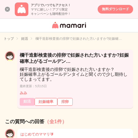
アプリでいつでもアクセス！
無料ダウンロード
ママに嬉しい！アプリ限定
キャンペーンも随時配信中！
女性専用匿名QA
アプリ・情報サ
トップ
妊活
欄干造影検査後の排卵で妊娠された方いますか?妊娠確…
イト
欄干造影検査後の排卵で妊娠された方いますか?妊娠
確率上がるゴールデン…
欄干造影検査後の排卵で妊娠された方いますか？
妊娠確率上がるゴールデンタイムと聞くので少し期待し
てしまってます。
最終更新：5月15日
みみ
妊活
妊娠確率
排卵
この質問への回答
（全1件）
はじめてのママリ🔰