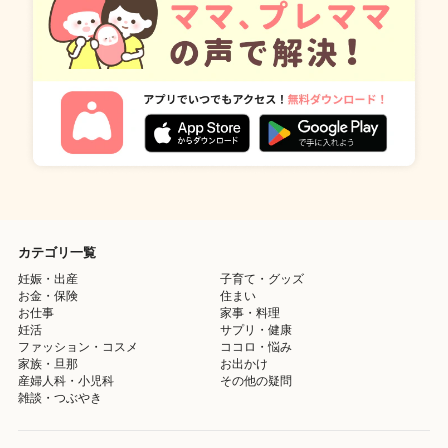
カテゴリ一覧
妊娠・出産
子育て・グッズ
お金・保険
住まい
お仕事
家事・料理
妊活
サプリ・健康
ファッション・コスメ
ココロ・悩み
家族・旦那
お出かけ
産婦人科・小児科
その他の疑問
雑談・つぶやき