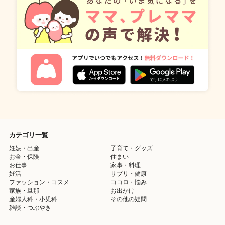
カテゴリ一覧
妊娠・出産
子育て・グッズ
お金・保険
住まい
お仕事
家事・料理
妊活
サプリ・健康
ファッション・コスメ
ココロ・悩み
家族・旦那
お出かけ
産婦人科・小児科
その他の疑問
雑談・つぶやき