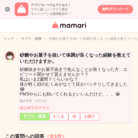
アプリでいつでもアクセス！
無料ダウンロード
ママに嬉しい！アプリ限定
キャンペーンも随時配信中！
女性専用匿名QA
アプリ・情報サ
トップ
サプリ・健康
砂糖やお菓子を抜いて体調が良くなった経験を教えていた
イト
砂糖やお菓子を抜いて体調が良くなった経験を教えて
いただけますか。
砂糖抜きやお菓子抜きで色んなことが良くなった方、エ
ピソード聞かせて貰えませんか？？
私はいま2週間？くらいかな？
体が軽く顔のむくみがなくて目がパッチリしてきました
😂
PMSやらにも効いてくれるといいんだけど、、、😭
最終更新：5月11日
はじめてのママリ
サプリ・健康
むくみ
体
お菓子
この質問への回答
（全1件）