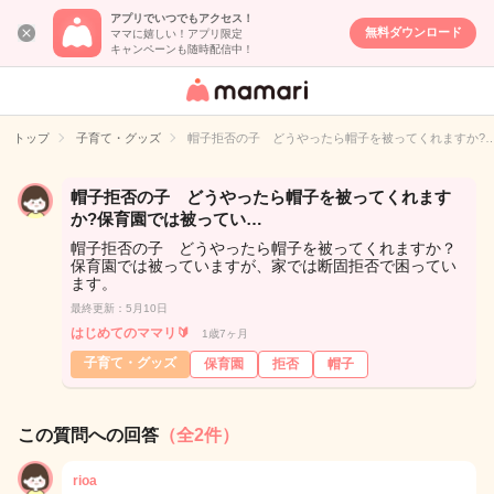
アプリでいつでもアクセス！
無料ダウンロード
ママに嬉しい！アプリ限定
キャンペーンも随時配信中！
女性専用匿名QA
アプリ・情報サ
トップ
子育て・グッズ
帽子拒否の子 どうやったら帽子を被ってくれますか?
イト
帽子拒否の子 どうやったら帽子を被ってくれます
か?保育園では被ってい…
帽子拒否の子 どうやったら帽子を被ってくれますか？
保育園では被っていますが、家では断固拒否で困ってい
ます。
最終更新：5月10日
はじめてのママリ🔰
1歳7ヶ月
子育て・グッズ
保育園
拒否
帽子
この質問への回答
（全2件）
rioa