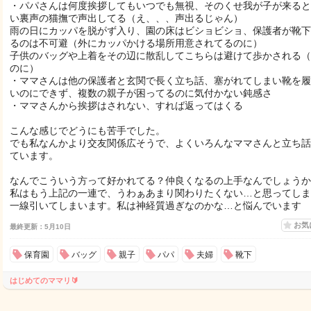
・パパさんは何度挨拶してもいつでも無視、そのくせ我が子が来ると
い裏声の猫撫で声出してる（え、、、声出るじゃん）
雨の日にカッパを脱がず入り、園の床はビショビショ、保護者が靴下
るのは不可避（外にカッパかける場所用意されてるのに）
子供のバッグや上着をその辺に散乱してこちらは避けて歩かされる（
のに）
・ママさんは他の保護者と玄関で長く立ち話、塞がれてしまい靴を履
いのにできず、複数の親子が困ってるのに気付かない鈍感さ
・ママさんから挨拶はされない、すれば返ってはくる
こんな感じでどうにも苦手でした。
でも私なんかより交友関係広そうで、よくいろんなママさんと立ち話
ています。
なんでこういう方って好かれてる？仲良くなるの上手なんでしょうか
私はもう上記の一連で、うわぁあまり関わりたくない…と思ってしま
一線引いてしまいます。私は神経質過ぎなのかな…と悩んでいます
お気
最終更新：5月10日
保育園
バッグ
親子
パパ
夫婦
靴下
はじめてのママリ🔰