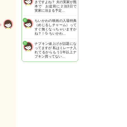
きですよね？ 夫の実家が熊
本で お盆前に２泊3日で
実家に泊まる予定…
4
ちいかわの映画の入場特典
（めじるしチャーム）って
すぐ無くなっちゃいますか
ね？！💦 ちいかわ…
5
ナプキン値上げが話題にな
ってますが 私はミレーナ入
れてるからもう1年以上ナ
プキン買ってない…