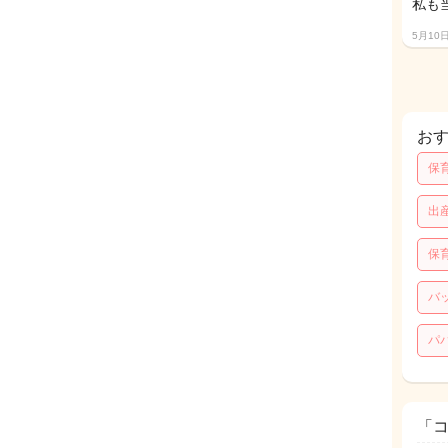
私も
5月10
お
保
出
保
バ
パ
「