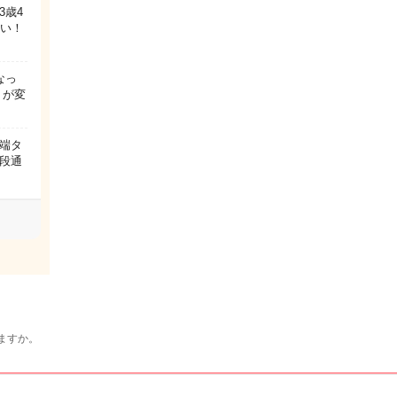
3歳4
ない！
なっ
うが変
端タ
段通
ますか。