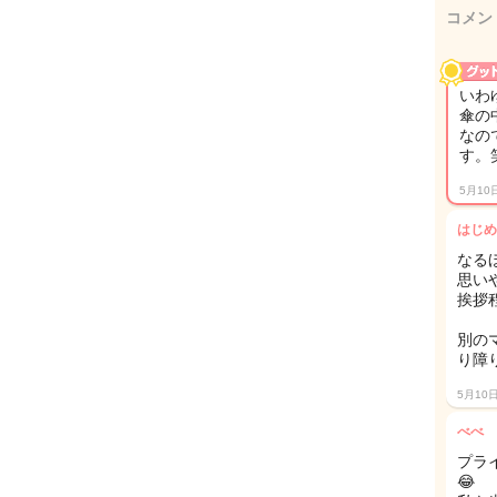
コメン
いわ
傘の
なの
す。
5月10
はじめ
なる
思い
挨拶
別の
り障
5月10
べべ
プラ
😂