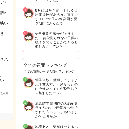
オープンしたば…
デカ
4
8月に出産予定、もしくは
濡れ
出産経験がある方に質問で
す🙋‍♀️ 上の子の保育園が夏
狭い
季期間に入るため…
きた
5
先日個別懇談会がありまし
た。 普段見られない子供の
様子を聞くことができると
楽しみにしていた…
され
全ての質問ランキング
全ての質問の中で人気のランキング
。
い、
1
仲里依紗 整形してますよ
ね？前の方が可愛かったの
に今怖いんですが整形した
ら整形したーって…
に入り
2
鹿児島市 黎明館の大恐竜展
ライカのシン恐竜展 今年行
かれた方いらっしゃいます
か？ どちらか…
3
地震あと 帰省は控えるべ