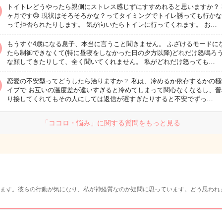
トイトレどうやったら親側にストレス感じずにすすめれると思いますか？ 
ヶ月です😓 現状はそろそろかな？ってタイミングでトイレ誘っても行か
って拒否られたりします。 気が向いたらトイレに行ってくれます。 お…
もうすぐ4歳になる息子、本当に言うこと聞きません。 ふざけるモードに
たら制御できなくて(特に昼寝をしなかった日の夕方以降)どれだけ怒鳴ろ
な顔してきたりして、全く聞いてくれません。 私がどれだけ怒っても…
恋愛の不安型ってどうしたら治りますか？ 私は、冷めるか依存するかの極
イプで お互いの温度差が違いすぎると冷めてしまって関心なくなるし、普
り接してくれてもその人にしては返信が遅すぎたりすると不安でずっ…
「ココロ・悩み」に関する質問をもっと見る
ます。彼らの行動が気になり、私が神経質なのか疑問に思っています。どう思われ