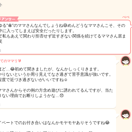
ト
べべ
ゆる"傘"のママさんなんでしょうね😅めんどうなママさんこそ、その
中に入ってしまえば安全だったりします。
で私もあえて関わり拒否せず近すぎない関係を続けてるママさん居ま
笑
日
てのママリ🔰
ほど…😂初めて聞きましたが、なんかしっくりきます。
やりないというか周り見えてなさ過ぎて苦手意識が強いです。
程度で近づき過ぎないがいいですね☺️
ママさんからその例の方含め遊びに誘われてるんですが、当た
りない理由でお断りしようかな…😞
日
イベートでのお付き合いはなんかモヤモヤありそうですね😂