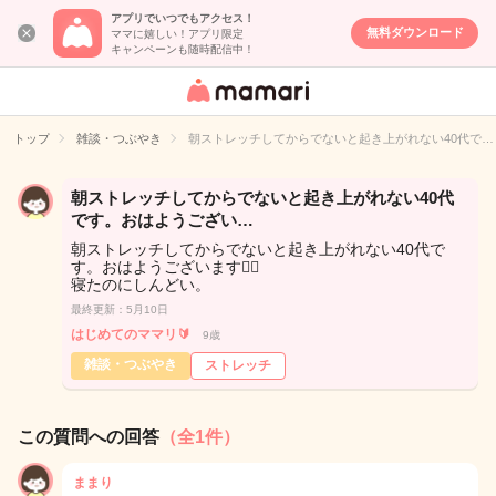
アプリでいつでもアクセス！
無料ダウンロード
ママに嬉しい！アプリ限定
キャンペーンも随時配信中！
女性専用匿名QA
アプリ・情報サ
トップ
雑談・つぶやき
朝ストレッチしてからでないと起き上がれない40代で…
イト
朝ストレッチしてからでないと起き上がれない40代
です。おはようござい…
朝ストレッチしてからでないと起き上がれない40代で
す。おはようございます😮‍💨
寝たのにしんどい。
最終更新：5月10日
はじめてのママリ🔰
9歳
雑談・つぶやき
ストレッチ
この質問への回答
（全1件）
ままり