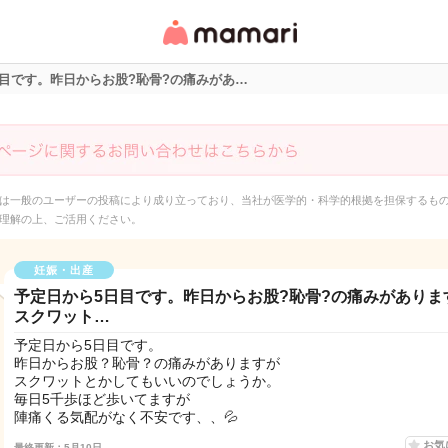
女性専用匿名QAアプ
リ・情報サイト
目です。昨日からお股?恥骨?の痛みがあ…
は一般のユーザーの投稿により成り立っており、当社が医学的・科学的根拠を担保するも
理解の上、ご活用ください。
妊娠・出産
予定日から5日目です。昨日からお股?恥骨?の痛みがありま
スクワット…
予定日から5日目です。
昨日からお股？恥骨？の痛みがありますが
スクワットとかしてもいいのでしょうか。
毎日5千歩ほど歩いてますが
陣痛くる気配がなく不安です、、💦
お気
最終更新：5月10日