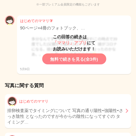
※一部プレミアム会員限定の機能もございます
はじめてのママリ🔰
90ページ×4冊のフォトブック、…
この回答の続きは
「ママリ」アプリ
にて
お読みいただけます！
無料で続きを見る(全3件)
5月9日
写真に関する質問
はじめてのママリ
排卵検査薬でタイミングについて 写真の通り陽性⇨強陽性⇨さ
っき陰性 となったのですが今からの陰性になってすぐの タ
イミング…