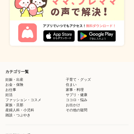
カテゴリ一覧
妊娠・出産
子育て・グッズ
お金・保険
住まい
お仕事
家事・料理
妊活
サプリ・健康
ファッション・コスメ
ココロ・悩み
家族・旦那
お出かけ
産婦人科・小児科
その他の疑問
雑談・つぶやき