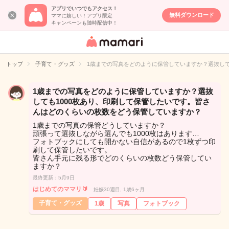
アプリでいつでもアクセス！
無料ダウンロード
ママに嬉しい！アプリ限定
キャンペーンも随時配信中！
女性専用匿名QA
アプリ・情報サ
トップ
子育て・グッズ
1歳までの写真をどのように保管していますか？選抜して
イト
1歳までの写真をどのように保管していますか？選抜
しても1000枚あり、印刷して保管したいです。皆さ
んはどのくらいの枚数をどう保管していますか？
1歳までの写真の保管どうしていますか？
頑張って選抜しながら選んでも1000枚はあります…
フォトブックにしても開かない自信があるので1枚ずつ印
刷して保管したいです。
皆さん手元に残る形でどのくらいの枚数どう保管してい
ますか？
最終更新：5月9日
はじめてのママリ🔰
妊娠30週目, 1歳6ヶ月
子育て・グッズ
1歳
写真
フォトブック