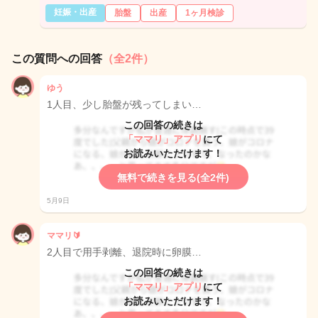
妊娠・出産
胎盤
出産
1ヶ月検診
この質問への回答
（全2件）
ゆう
1人目、少し胎盤が残ってしまい…
この回答の続きは
「ママリ」アプリ
にて
お読みいただけます！
無料で続きを見る(全2件)
5月9日
ママリ🔰
2人目で用手剥離、退院時に卵膜…
この回答の続きは
「ママリ」アプリ
にて
お読みいただけます！