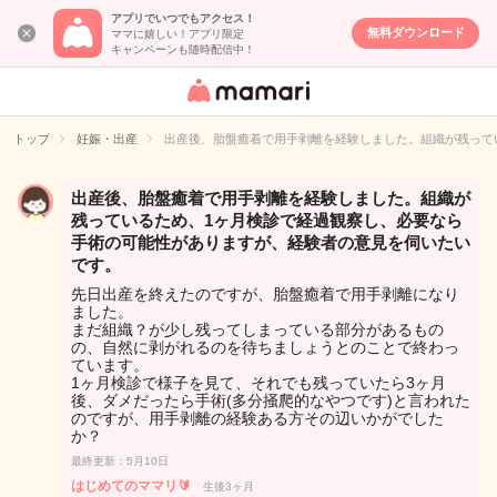
アプリでいつでもアクセス！
無料ダウンロード
ママに嬉しい！アプリ限定
キャンペーンも随時配信中！
女性専用匿名QA
アプリ・情報サ
トップ
妊娠・出産
出産後、胎盤癒着で用手剥離を経験しました。組織が残って
イト
出産後、胎盤癒着で用手剥離を経験しました。組織が
残っているため、1ヶ月検診で経過観察し、必要なら
手術の可能性がありますが、経験者の意見を伺いたい
です。
先日出産を終えたのですが、胎盤癒着で用手剥離になり
ました。
まだ組織？が少し残ってしまっている部分があるもの
の、自然に剥がれるのを待ちましょうとのことで終わっ
ています。
1ヶ月検診で様子を見て、それでも残っていたら3ヶ月
後、ダメだったら手術(多分掻爬的なやつです)と言われた
のですが、用手剥離の経験ある方その辺いかがでした
か？
最終更新：5月10日
はじめてのママリ🔰
生後3ヶ月