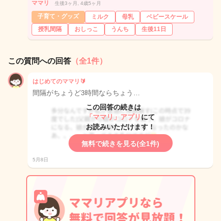
ママリ
生後3ヶ月, 4歳5ヶ月
子育て・グッズ
ミルク
母乳
ベビースケール
授乳間隔
おしっこ
うんち
生後11日
この質問への回答
（全1件）
はじめてのママリ🔰
間隔がちょうど3時間ならちょう…
この回答の続きは
「ママリ」アプリ
にて
お読みいただけます！
無料で続きを見る(全1件)
5月8日