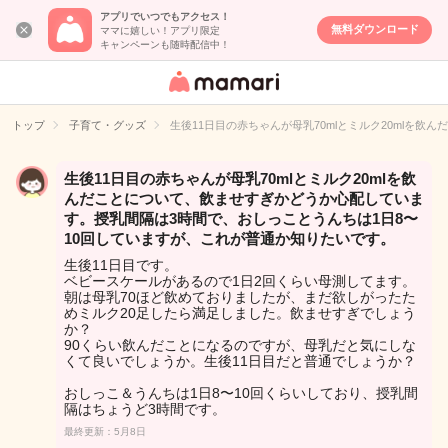
アプリでいつでもアクセス！
無料ダウンロード
ママに嬉しい！アプリ限定
キャンペーンも随時配信中！
女性専用匿名QA
アプリ・情報サ
トップ
子育て・グッズ
生後11日目の赤ちゃんが母乳70mlとミルク20mlを
イト
生後11日目の赤ちゃんが母乳70mlとミルク20mlを飲
んだことについて、飲ませすぎかどうか心配していま
す。授乳間隔は3時間で、おしっことうんちは1日8〜
10回していますが、これが普通か知りたいです。
生後11日目です。
ベビースケールがあるので1日2回くらい母測してます。
朝は母乳70ほど飲めておりましたが、まだ欲しがったた
めミルク20足したら満足しました。飲ませすぎでしょう
か？
90くらい飲んだことになるのですが、母乳だと気にしな
くて良いでしょうか。生後11日目だと普通でしょうか？
おしっこ＆うんちは1日8〜10回くらいしており、授乳間
隔はちょうど3時間です。
最終更新：5月8日