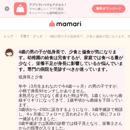
アプリでいつでもアクセス！
無料ダウンロード
ママに嬉しい！アプリ限定
キャンペーンも随時配信中！
女性専用匿名QA
アプリ・情報サ
トップ
子育て・グッズ
4歳の男の子が低身長で、少食と偏食が気になります。
イト
4歳の男の子が低身長で、少食と偏食が気になりま
す。幼稚園の給食は完食するが、家庭では食べる量が
少なく、栄養不足が身長に影響しているか悩んでいま
す。専門の病院を受診すべきか迷っています。
低身長と少食
年中（3月生まれなので今4歳一ヶ月）の男の子ですが、
小柄で身長93センチしかありません。
未熟児などではなく産まれた時は平均、1歳くらいから曲
線ギリギリになってきて、1歳半頃から曲線を下回ってい
ます。
3歳頃から−2SDに該当するようになり、3歳半健診で相談
し、4ヶ月後にフォローと言われ2ヶ月くらい前にフォロ
ー健診も行きました。
3歳半健診では医師の診察では様子見となり、栄養士さん
からの指導が入りました。