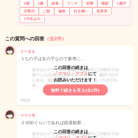
4歳
3歳
給食
ランチ
栄養
健診
1歳半
未熟児
ご飯
偏食
好き嫌い
低身長
3月生まれ
この質問への回答
（全2件）
りーまま
うちの子は女の子なので参考に…
この回答の続きは
「ママリ」アプリ
にて
お読みいただけます！
無料で続きを見る(全2件)
5月1日
ママリ🔰
-2.0SDぐらいであれば経過観察…
この回答の続きは
「ママリ」アプリ
にて