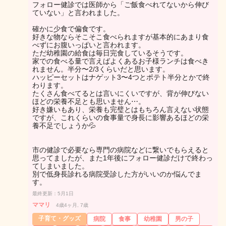
フォロー健診では医師から「ご飯食べれてないから伸び
ていない」と言われました。
確かに少食で偏食です。
好きな物ならそこそこ食べられますが基本的にあまり食
べずにお腹いっぱいと言われます。
ただ幼稚園の給食は毎日完食しているそうです。
家での食べる量で言えばよくあるお子様ランチは食べき
れません。半分〜2/3くらいだと思います。
ハッピーセットはナゲット3〜4つとポテト半分とかで終
わります。
たくさん食べてるとは言いにくいですが、背が伸びない
ほどの栄養不足とも思いません⋯。
好き嫌いもあり、栄養も完璧とはもちろん言えない状態
ですが、これくらいの食事量で身長に影響あるほどの栄
養不足でしょうか💦
市の健診で必要なら専門の病院などに繋いでもらえると
思ってましたが、また1年後にフォロー健診だけで終わっ
てしまいました。
別で低身長診れる病院受診した方がいいのか悩んでま
す。
最終更新：5月1日
ママリ
4歳4ヶ月, 7歳
子育て・グッズ
病院
食事
幼稚園
男の子