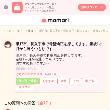
アプリでいつでもアクセス！
無料ダウンロード
ママに嬉しい！アプリ限定
キャンペーンも随時配信中！
女性専用匿名QA
アプリ・情報サ
トップ
サプリ・健康
瀬戸市、長久手市で骨盤矯正を探してます。産後1ヶ月…
イト
瀬戸市、長久手市で骨盤矯正を探してます。産後1ヶ
月から通うつもりです…
瀬戸市、長久手市で骨盤矯正を探してます。
産後1ヶ月から通うつもりです。
おすすめありますか？
最終更新：5月2日
はじめてのママリ🔰
生後2ヶ月
サプリ・健康
おすすめ
産後
うつ
瀬戸市
長久手市
この質問への回答
（全1件）