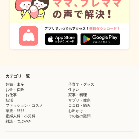
カテゴリ一覧
妊娠・出産
子育て・グッズ
お金・保険
住まい
お仕事
家事・料理
妊活
サプリ・健康
ファッション・コスメ
ココロ・悩み
家族・旦那
お出かけ
産婦人科・小児科
その他の疑問
雑談・つぶやき