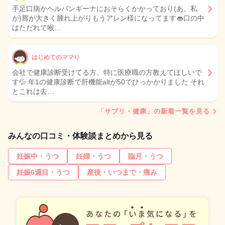
手足口病かヘルパンギーナにおそらくかかっており(あ、私
が)唇が大きく腫れ上がりもうアレン様になってます👄口の中
はただれて喉…
はじめてのママり
会社で健康診断受けてる方、特に医療職の方教えてほしいで
す💦 年1の健康診断で肝機能altが50でひっかかりました それ
とこれは去…
「サプリ・健康」の新着一覧を見る
みんなの口コミ・体験談まとめから見る
妊娠中・うつ
妊婦・うつ
臨月・うつ
妊娠6週目・うつ
産後・いつまで・痛み