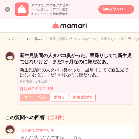
アプリでいつでもアクセス！
無料ダウンロード
ママに嬉しい！アプリ限定
キャンペーンも随時配信中！
女性専用匿名QA
アプリ・情報サ
トップ
ココロ・悩み
新生児訪問の人タバコ臭かった。里帰りしてて新生児では
イト
新生児訪問の人タバコ臭かった。里帰りしてて新生児
ではないけど、まだ1ヶ月なのに嫌だなあ。
新生児訪問の人タバコ臭かった。里帰りしてて新生児で
はないけど、まだ1ヶ月なのに嫌だなあ。
最終更新：4月24日
はじめてのママリ🔰
ココロ・悩み
里帰り
新生児訪問
この質問への回答
（全3件）
はじめてのママリ🔰
そんな感じなんですね…。 なん…