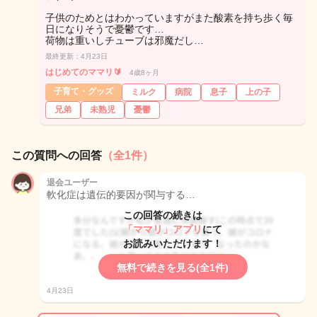
子供のためとはわかっていますがまた酸素を持ち歩く毎
日になりそうで憂鬱です…
荷物は重いしチューブは邪魔だし…
最終更新：4月23日
はじめてのママリ🔰
4歳8ヶ月
子育て・グッズ
ミルク
病院
息子
上の子
兄弟
未熟児
憂鬱
この質問への回答
（全1件）
退会ユーザー
軟化症は遺伝的要因が関与する…
この回答の続きは
「ママリ」アプリ
にて
お読みいただけます！
無料で続きを見る(全1件)
4月23日