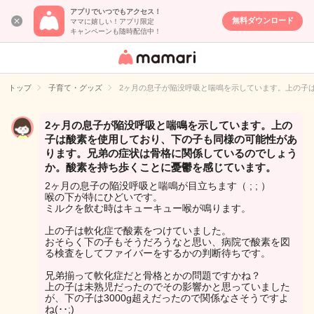
アプリでいつでもアクセス！
無料ダウンロード
ママに嬉しい！アプリ限定
キャンペーンも随時配信中！
女性専用匿名QA
アプリ・情報サ
トップ
子育て・グッズ
2ヶ月の息子が陥没呼吸と喘鳴を示しています。上の子
イト
2ヶ月の息子が陥没呼吸と喘鳴を示しています。上の
子は酸素を使用しており、下の子も同様の可能性があ
ります。兄弟の症状は骨格に関係しているのでしょう
か。酸素を持ち歩くことに憂鬱を感じています。
2ヶ月の息子の陥没呼吸と喘鳴が目立ちます（ ; ; ）
喉の下が特にひどいです。
ミルクを飲む時はキューキュー喉が鳴ります。
上の子は軟化症で酸素をつけていました。
おそらく下の子もそうだろうなと思い、病院で酸素を図
る検査をしてファイバーをするかの判断待ちです。
兄弟揃って軟化症だと骨格とかの問題ですかね？
上の子は未熟児だったのでその影響かと思っていました
が、下の子は3000g超えだったので関係なさそうですよ
ね(･･;)