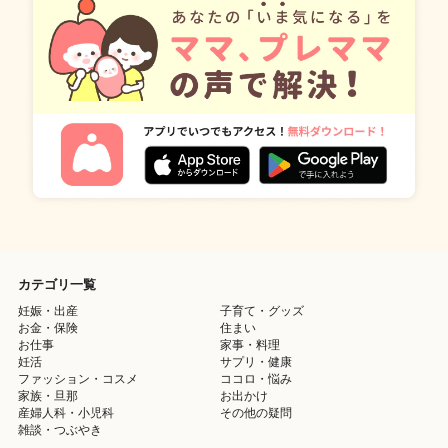
カテゴリ一覧
妊娠・出産
子育て・グッズ
お金・保険
住まい
お仕事
家事・料理
妊活
サプリ・健康
ファッション・コスメ
ココロ・悩み
家族・旦那
お出かけ
産婦人科・小児科
その他の疑問
雑談・つぶやき