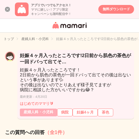
アプリでいつでもアクセス！
無料ダウンロード
ママに嬉しい！アプリ限定
キャンペーンも随時配信中！
女性専用匿名QA
アプリ・情報サ
トップ
産婦人科・小児科
妊娠４ヶ月入ったところです!2日前から肌色の茶色が
イト
妊娠４ヶ月入ったところです!2日前から肌色の茶色が
一回ドバって出てそ…
妊娠４ヶ月入ったところです！
2日前から肌色の茶色が一回ドバって出てその後は出ない
という事があります💦
その後は出ないのでとりあえず様子見てますが
病院に相談した方がいいですかね😂？
最終更新：4月20日
はじめてのママリ🔰
産婦人科・小児科
病院
妊娠4ヶ月
茶色
この質問への回答
（全1件）