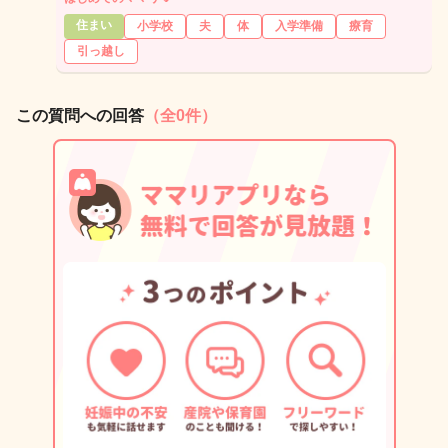
住まい
小学校
夫
体
入学準備
療育
引っ越し
この質問への回答
（全0件）