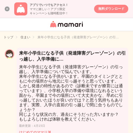
アプリでいつでもアクセス！
無料ダウンロード
ママに嬉しい！アプリ限定
キャンペーンも随時配信中！
女性専用匿名QA
アプリ・情報サ
トップ
住まい
来年小学生になる子供（発達障害グレーゾーン）の引…
イト
来年小学生になる子供（発達障害グレーゾーン）の引
っ越し、入学準備に…
来年小学生になる子供（発達障害グレーゾーン）の引っ
越し、入学準備について悩んでいます。
来年小学生になる子供がいます。卒園のタイミングとと
もに今の場所から地元に引っ越そうと思っています。
しかし発達の特性があるので（診断未ですが療育には通
っています）、小学校入学の準備や環境になれるという
面から、卒園まで今の場所にいて大丈夫かな、早めに引
っ越しておいたほうが良いのでは？と思う気持ちもあり
ます。実際、入学の直前の引っ越しで間に合うものでし
ょうか？
同じような状況の方、過去にそうだった方いますか？
もしよろしければ体験を教えてください。
最終更新：4月15日
はじめてのママリ🔰