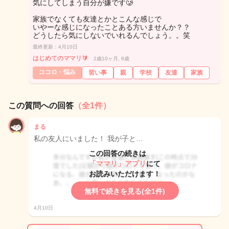
気にしてしまう自分が嫌です🥲
家族でなくても友達とかとこんな感じで
いやーな感じになったことある方いませんか？？
どうしたら気にしないでいれるんでしょう。。笑
最終更新：4月10日
はじめてのママリ🔰
2歳10ヶ月, 6歳
ココロ・悩み
習い事
親
学校
友達
家族
この質問への回答
（全1件）
まる
私の友人にいました！ 我が子と…
この回答の続きは
「ママリ」アプリ
にて
お読みいただけます！
無料で続きを見る(全1件)
4月10日