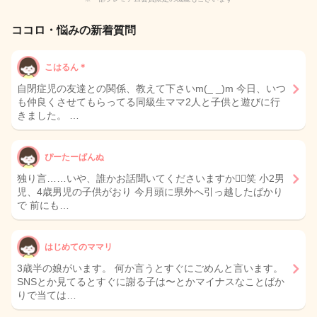
ココロ・悩みの新着質問
こはるん＊
自閉症児の友達との関係、教えて下さいm(_ _)m 今日、いつ
も仲良くさせてもらってる同級生ママ2人と子供と遊びに行
きました。 …
ぴーたーぱんぬ
独り言……いや、誰かお話聞いてくださいますか🙂‍↕️笑 小2男
児、4歳男児の子供がおり 今月頭に県外へ引っ越したばかり
で 前にも…
はじめてのママリ
3歳半の娘がいます。 何か言うとすぐにごめんと言います。
SNSとか見てるとすぐに謝る子は〜とかマイナスなことばか
りで当ては…