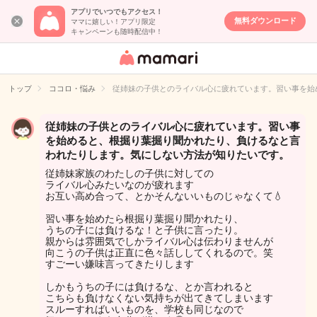
アプリでいつでもアクセス！
無料ダウンロード
ママに嬉しい！アプリ限定
キャンペーンも随時配信中！
女性専用匿名QA
アプリ・情報サ
トップ
ココロ・悩み
従姉妹の子供とのライバル心に疲れています。習い事を始
イト
従姉妹の子供とのライバル心に疲れています。習い事
を始めると、根掘り葉掘り聞かれたり、負けるなと言
われたりします。気にしない方法が知りたいです。
従姉妹家族のわたしの子供に対しての
ライバル心みたいなのが疲れます
お互い高め合って、とかそんないいものじゃなくて💧
習い事を始めたら根掘り葉掘り聞かれたり、
うちの子には負けるな！と子供に言ったり。
親からは雰囲気でしかライバル心は伝わりませんが
向こうの子供は正直に色々話ししてくれるので。笑
すごーい嫌味言ってきたりします
しかもうちの子には負けるな、とか言われると
こちらも負けなくない気持ちが出てきてしまいます
スルーすればいいものを、学校も同じなので