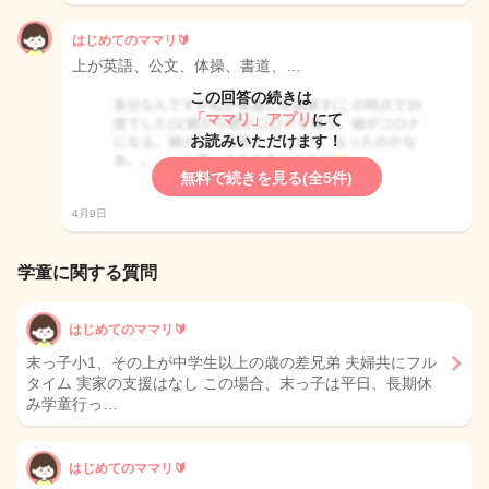
はじめてのママリ🔰
上が英語、公文、体操、書道、…
この回答の続きは
「ママリ」アプリ
にて
お読みいただけます！
無料で続きを見る(全5件)
4月9日
学童に関する質問
はじめてのママリ🔰
末っ子小1、その上が中学生以上の歳の差兄弟 夫婦共にフル
タイム 実家の支援はなし この場合、末っ子は平日、長期休
み学童行っ…
はじめてのママリ🔰