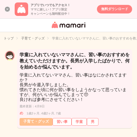
アプリでいつでもアクセス！
無料ダウンロード
ママに嬉しい！アプリ限定
キャンペーンも随時配信中！
女性専用匿名QA
アプリ・情報サ
トップ
子育て・グッズ
学童に入れていないママさんに、習い事のおすすめを教
イト
学童に入れていないママさんに、習い事のおすすめを
教えていただけますか。長男が入学したばかりで、何
を始めるか悩んでいます。
学童に入れてないママさん、習い事はなにかされてます
か？
長男が今週入学しました。
慣れてきた頃に何か習い事をしようかなって思っていま
すが、何がいいか悩んでしまって🥺
良ければ参考にさせてください！
最終更新：4月9日
め
1歳2ヶ月, 4歳2ヶ月, 7歳
子育て・グッズ
習い事
学童
男