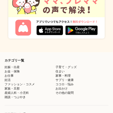
カテゴリ一覧
妊娠・出産
子育て・グッズ
お金・保険
住まい
お仕事
家事・料理
妊活
サプリ・健康
ファッション・コスメ
ココロ・悩み
家族・旦那
お出かけ
産婦人科・小児科
その他の疑問
雑談・つぶやき