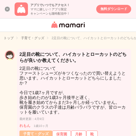
アプリでいつでもアクセス！
無料ダウンロード
ママに嬉しい！アプリ限定
キャンペーンも随時配信中！
女性専用匿名QA
アプリ・情報サ
トップ
子育て・グッズ
2足目の靴について、ハイカットとローカットのどちら
イト
2足目の靴について、ハイカットとローカットのどち
らが良いか教えてください。
2足目の靴について
ファーストシューズがキツくなったので買い替えようと
思います。ハイカットとローカットどちらにしました
か？
今日で1歳7ヶ月ですが、
歩き始めたのが1歳3ヶ月後半と遅く、
靴を履き始めてからまだ3ヶ月しか経っていません。
保育園のクラスの子達は月齢バラバラですが、皆ローカ
ットを履いています。
最終更新：4月9日
れもん
1歳10ヶ月
子育て・グッズ
保育園
月齢
靴