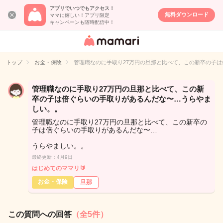
アプリでいつでもアクセス！
無料ダウンロード
ママに嬉しい！アプリ限定
キャンペーンも随時配信中！
女性専用匿名QA
アプリ・情報サ
トップ
お金・保険
管理職なのに手取り27万円の旦那と比べて、この新卒の子
イト
管理職なのに手取り27万円の旦那と比べて、この新
卒の子は倍ぐらいの手取りがあるんだな〜…うらやま
しい。。
管理職なのに手取り27万円の旦那と比べて、この新卒の
子は倍ぐらいの手取りがあるんだな〜…
うらやましい。。
最終更新：4月9日
はじめてのママリ🔰
お金・保険
旦那
この質問への回答
（全5件）