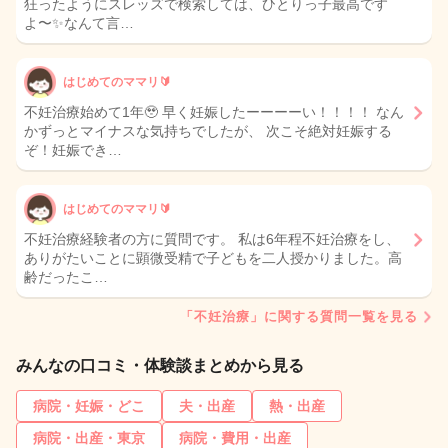
狂ったようにスレッズで検索しては、ひとりっ子最高です
よ〜✨なんて言…
はじめてのママリ🔰
不妊治療始めて1年🥹 早く妊娠したーーーーい！！！！ なん
かずっとマイナスな気持ちでしたが、 次こそ絶対妊娠する
ぞ！妊娠でき…
はじめてのママリ🔰
不妊治療経験者の方に質問です。 私は6年程不妊治療をし、
ありがたいことに顕微受精で子どもを二人授かりました。高
齢だったこ…
「不妊治療」に関する質問一覧を見る
みんなの口コミ・体験談まとめから見る
病院・妊娠・どこ
夫・出産
熱・出産
病院・出産・東京
病院・費用・出産