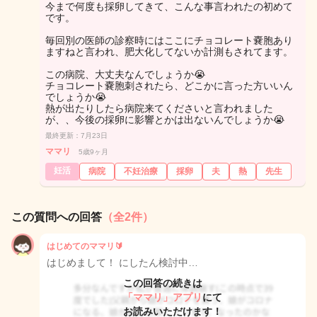
今まで何度も採卵してきて、こんな事言われたの初めて
です。
毎回別の医師の診察時にはここにチョコレート嚢胞あり
ますねと言われ、肥大化してないか計測もされてます。
この病院、大丈夫なんでしょうか😭
チョコレート嚢胞刺されたら、どこかに言った方いいん
でしょうか😭
熱が出たりしたら病院来てくださいと言われました
が、、今後の採卵に影響とかは出ないんでしょうか😭
最終更新：7月23日
ママリ
5歳9ヶ月
妊活
病院
不妊治療
採卵
夫
熱
先生
この質問への回答
（全2件）
はじめてのママリ🔰
はじめまして！ にしたん検討中…
この回答の続きは
「ママリ」アプリ
にて
お読みいただけます！