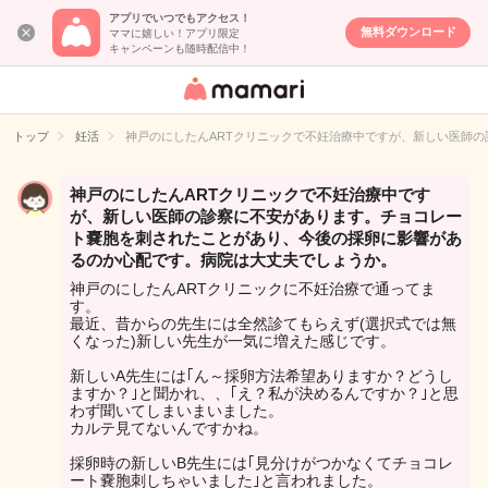
アプリでいつでもアクセス！
無料ダウンロード
ママに嬉しい！アプリ限定
キャンペーンも随時配信中！
女性専用匿名QA
アプリ・情報サ
トップ
妊活
神戸のにしたんARTクリニックで不妊治療中ですが、新しい医師
イト
神戸のにしたんARTクリニックで不妊治療中です
が、新しい医師の診察に不安があります。チョコレー
ト嚢胞を刺されたことがあり、今後の採卵に影響があ
るのか心配です。病院は大丈夫でしょうか。
神戸のにしたんARTクリニックに不妊治療で通ってま
す。
最近、昔からの先生には全然診てもらえず(選択式では無
くなった)新しい先生が一気に増えた感じです。
新しいA先生には｢ん～採卵方法希望ありますか？どうし
ますか？｣と聞かれ、、｢え？私が決めるんですか？｣と思
わず聞いてしまいまいました。
カルテ見てないんですかね。
採卵時の新しいB先生には｢見分けがつかなくてチョコレ
ート嚢胞刺しちゃいました｣と言われました。