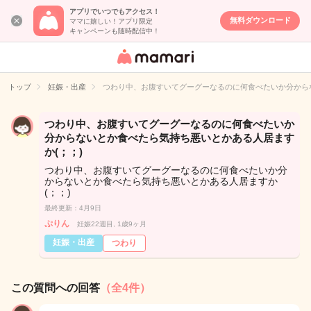
アプリでいつでもアクセス！
無料ダウンロード
ママに嬉しい！アプリ限定
キャンペーンも随時配信中！
女性専用匿名QA
アプリ・情報サ
トップ
妊娠・出産
つわり中、お腹すいてグーグーなるのに何食べたいか分から
イト
つわり中、お腹すいてグーグーなるのに何食べたいか
分からないとか食べたら気持ち悪いとかある人居ます
か(；；)
つわり中、お腹すいてグーグーなるのに何食べたいか分
からないとか食べたら気持ち悪いとかある人居ますか
(；；)
最終更新：4月9日
ぷりん
妊娠22週目, 1歳9ヶ月
妊娠・出産
つわり
この質問への回答
（全4件）