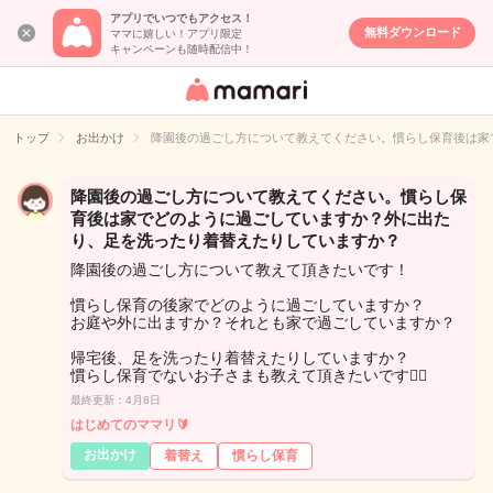
アプリでいつでもアクセス！
無料ダウンロード
ママに嬉しい！アプリ限定
キャンペーンも随時配信中！
女性専用匿名QA
アプリ・情報サ
トップ
お出かけ
降園後の過ごし方について教えてください。慣らし保育後は家
イト
降園後の過ごし方について教えてください。慣らし保
育後は家でどのように過ごしていますか？外に出た
り、足を洗ったり着替えたりしていますか？
降園後の過ごし方について教えて頂きたいです！
慣らし保育の後家でどのように過ごしていますか？
お庭や外に出ますか？それとも家で過ごしていますか？
帰宅後、足を洗ったり着替えたりしていますか？
慣らし保育でないお子さまも教えて頂きたいです🙇‍♀️
最終更新：4月8日
はじめてのママリ🔰
お出かけ
着替え
慣らし保育