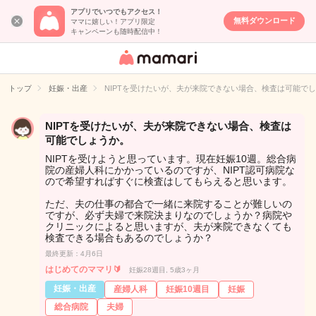
アプリでいつでもアクセス！
無料ダウンロード
ママに嬉しい！アプリ限定
キャンペーンも随時配信中！
女性専用匿名QA
アプリ・情報サ
トップ
妊娠・出産
NIPTを受けたいが、夫が来院できない場合、検査は可能で
イト
NIPTを受けたいが、夫が来院できない場合、検査は
可能でしょうか。
NIPTを受けようと思っています。現在妊娠10週。総合病
院の産婦人科にかかっているのですが、NIPT認可病院な
ので希望すればすぐに検査はしてもらえると思います。
ただ、夫の仕事の都合で一緒に来院することが難しいの
ですが、必ず夫婦で来院決まりなのでしょうか？病院や
クリニックによると思いますが、夫が来院できなくても
検査できる場合もあるのでしょうか？
最終更新：4月6日
はじめてのママリ🔰
妊娠28週目, 5歳3ヶ月
妊娠・出産
産婦人科
妊娠10週目
妊娠
総合病院
夫婦