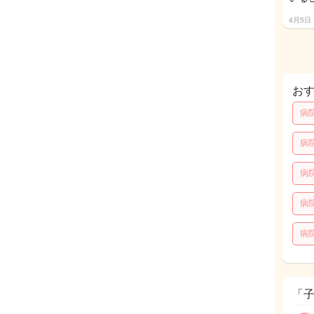
4月5日
お
病
病
病
病
病
「