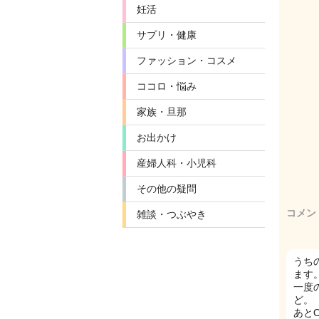
妊活
サプリ・健康
ファッション・コスメ
ココロ・悩み
家族・旦那
お出かけ
産婦人科・小児科
その他の疑問
コメン
雑談・つぶやき
うち
ます
一度
ど。
あと