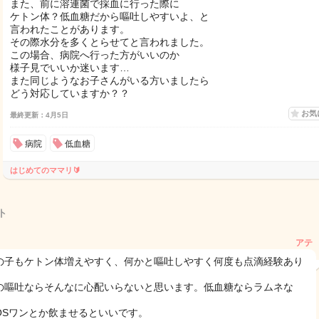
また、前に溶連菌で採血に行った際に
ケトン体？低血糖だから嘔吐しやすいよ、と
言われたことがあります。
その際水分を多くとらせてと言われました。
この場合、病院へ行った方がいいのか
様子見でいいか迷います…
また同じようなお子さんがいる方いましたら
どう対応していますか？？
お気
最終更新：4月5日
病院
低血糖
はじめてのママリ🔰
ト
アテ
の子もケトン体増えやすく、何かと嘔吐しやすく何度も点滴経験あり
。
の嘔吐ならそんなに心配いらないと思います。低血糖ならラムネな
OSワンとか飲ませるといいです。