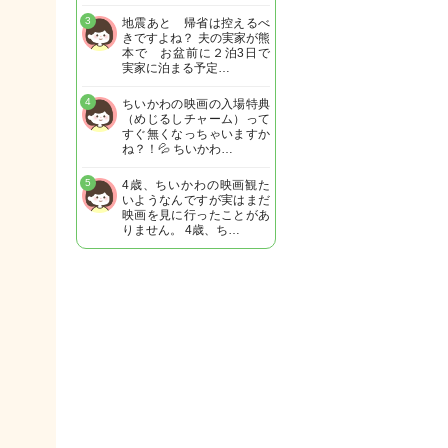
3
地震あと 帰省は控えるべ
きですよね？ 夫の実家が熊
本で お盆前に２泊3日で
実家に泊まる予定…
4
ちいかわの映画の入場特典
（めじるしチャーム）って
すぐ無くなっちゃいますか
ね？！💦 ちいかわ…
5
4歳、ちいかわの映画観た
いようなんですが実はまだ
映画を見に行ったことがあ
りません。 4歳、ち…