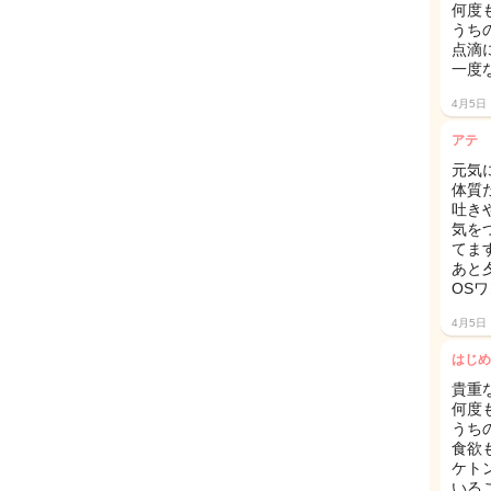
何度
うち
点滴
一度
4月5日
アテ
元気
体質
吐き
気を
てま
あと
OS
4月5日
はじめ
貴重な
何度
うち
食欲
ケト
いる