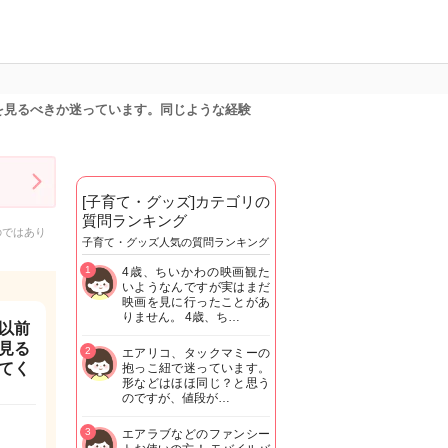
を見るべきか迷っています。同じような経験
[子育て・グッズ]カテゴリの
質問ランキング
のではあり
子育て・グッズ人気の質問ランキング
1
4歳、ちいかわの映画観た
いようなんですが実はまだ
映画を見に行ったことがあ
りません。 4歳、ち…
以前
見る
2
エアリコ、タックマミーの
てく
抱っこ紐で迷っています。
形などはほほ同じ？と思う
のですが、値段が…
3
エアラブなどのファンシー