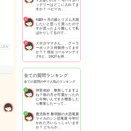
トお使いの方！ モバイルバ
ッテリーはどこに入れてま
すか？ ベビーカ…
4
4歳8ヶ月の娘とリズム天国
したいと思って買ったので
すが思ったより難しくて私
ばかりしてるので…
5
スポ少ママさん、、クーラ
に入り
ーボックス何個持ってます
か？？ 現在コールマンテイ
ク6と、16QTを持…
全ての質問ランキング
全ての質問の中で人気のランキング
1
仲里依紗 整形してますよ
ね？前の方が可愛かったの
に今怖いんですが整形した
ら整形したーって…
2
鹿児島市 黎明館の大恐竜展
ライカのシン恐竜展 今年行
かれた方いらっしゃいます
か？ どちらか…