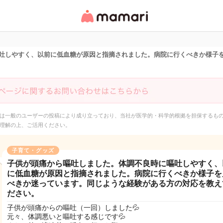
女性専用匿名QAアプ
リ・情報サイト
吐しやすく、以前に低血糖が原因と指摘されました。病院に行くべきか様子
は一般のユーザーの投稿により成り立っており、当社が医学的・科学的根拠を担保するも
理解の上、ご活用ください。
子育て・グッズ
子供が頭痛から嘔吐しました。体調不良時に嘔吐しやすく、
に低血糖が原因と指摘されました。病院に行くべきか様子を
べきか迷っています。同じような経験がある方の対応を教え
ださい。
子供が頭痛からの嘔吐（一回）しました💦
元々、体調悪いと嘔吐する感じです💦