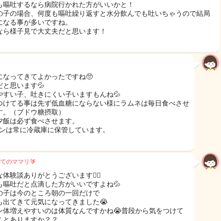
も嘔吐するなら病院行かれた方がいいかと！
の子の場合、何度も嘔吐繰り返すと水分飲んでも吐いちゃうので結局
になる事が多いですね。
なら様子見で大丈夫だと思います！
になってきてよかったですね🥺
だと思います💦
やすい子、吐きにくい子いますもんね💦
つけてる事は先ず低血糖にならない様にラムネは毎日食べさせ
す。（ブドウ糖摂取）
夕飯は必ず食べさせます。
ワンは常に冷蔵庫に保管しています。
てのママリ🔰
体験談ありがとうございます🙇‍♀️
も嘔吐だと点滴した方がいいですよね💦
の子は今のところ朝の一回だけで
も出てきて元気になってきました😭
ン体増えやすいのは体質なんですかね😭普段から気をつけて
ことありますか？？