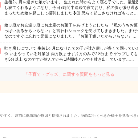
生後2ヶ月を過ぎた娘がいます。 生まれた時からよく寝る子でした。最近
し寝てくれるようになり、今日7時間半連続で寝ており、私の胸が張り過
まったため娘を起こして授乳しました🤱🏻 恐らく起こさなければもっと…
娘３歳がお友達３歳にお土産のお菓子をあげようとしたら 『私のうちお菓
っぱいあるからいらない』と言われショックを受けてしまきました。まだ
なのですぐに忘れて元気になりました。『お菓子嫌いだからいらない』…
吐き戻しについて 生後1ヶ月になりたての子が吐き戻しが多くて困ってい
💦 いまやっている対策は 両方飲ませず片方のみで7.8分まで ゲップして
き5分以上 なのですが飲んでから1時間後とかでも吐き出しています……
「子育て・グッズ」に関する質問をもっと見る
やすく、以前に低血糖が原因と指摘されました。病院に行くべきか様子を見るべき