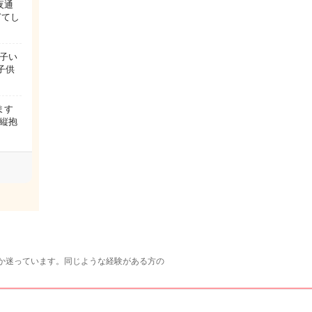
夜通
ぎてし
子い
子供
ます
も縦抱
か迷っています。同じような経験がある方の