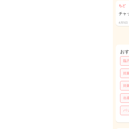
ちど
チャ
4月5日
お
臨
妊
妊
出
バ