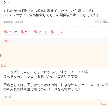
か？
もしわかれば作り方も簡単に教えていただけたら嬉しいです
（Eテレのサイト含め検索してもこの画像以外出てこなくて💦）
お気
最終更新：4月5日
バッグ
外出
サイト
Eテレ
はな
ト
はな
チャッピーそんなことまでわかるんですか…！！！！笑
てんさんもチャッピーもありがとうございます😊
用途としては、子供がお出かけの時に好きな絵や、ケースの中に自分
のを入れて持ち運ぶ感じのイメージなんですかね？
4月4日
てん