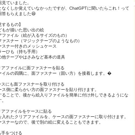
回見ていました。
となくしか覚えていなかったですが、ChatGPTに聞いたらこれ！って
回答もらえました😆
意するもの】
どもが描いた思い出の絵
アファイル（絵が入るサイズのもの）
ファスナー（マジックテープのようなもの）
ァスナー付きのメッシュケース
ラーひも（持ち手用）
の他テープやはさみなど基本の道具
クリアファイルに面ファスナーを貼る
ァイルの四隅に、面ファスナー（固い方）を接着します。�
ケースにも面ファスナーを取り付ける
ース側に柔らかい方の面ファスナーを貼り付けます。
することで、後から絵入りファイルを簡単に付け外しできるようにな
す。
クリアファイルをケースに貼る
を入れたクリアファイルを、ケースの面ファスナーに取り付けます。
ァスナーなので、後で別の絵に変えることもできます。
持ち手をつける