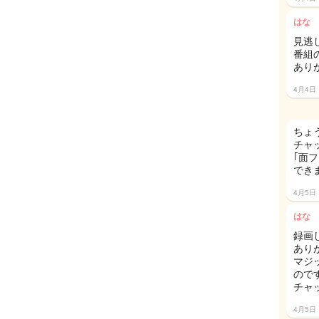
はな
見逃
番組
あり
4月4日
ちょ
チャ
｢面
でき
4月5日
はな
録画
あり
マジ
ので
チャ
4月5日