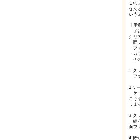
この
なん
いう
【用
・子
クリ
・面
・フ
・カ
・そ
1.
・フ
2.
・ケ
こう
りま
3.
・絵
面フ
4.