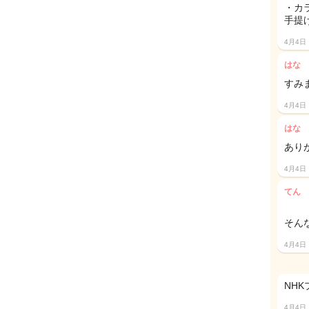
・カ
手提
4月4日
はな
すみま
4月4日
はな
あり
4月4日
てん
そん
4月4日
NH
4月4日