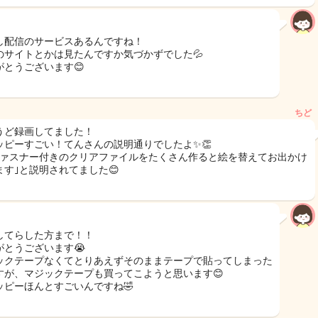
し配信のサービスあるんですね！
のサイトとかは見たんですか気づかずでした💦
がとうございます😊
ちど
うど録画してました！
ッピーすごい！てんさんの説明通りでしたよ✨👏
ファスナー付きのクリアファイルをたくさん作ると絵を替えてお出かけ
ます｣と説明されてました😊
してらした方まで！！
がとうございます😭
ックテープなくてとりあえずそのままテープで貼ってしまった
すが、マジックテープも買ってこようと思います😊
ッピーほんとすごいんですね🤣