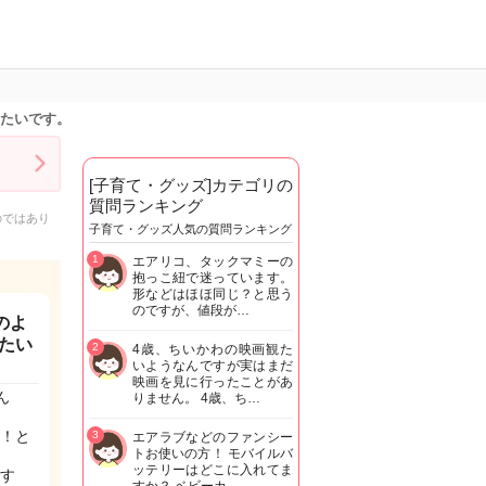
りたいです。
[子育て・グッズ]カテゴリの
質問ランキング
のではあり
子育て・グッズ人気の質問ランキング
1
エアリコ、タックマミーの
抱っこ紐で迷っています。
形などはほほ同じ？と思う
のですが、値段が…
のよ
たい
2
4歳、ちいかわの映画観た
いようなんですが実はまだ
映画を見に行ったことがあ
ん
りません。 4歳、ち…
！と
3
エアラブなどのファンシー
トお使いの方！ モバイルバ
ッテリーはどこに入れてま
す