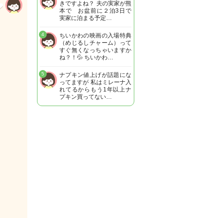
きですよね？ 夫の実家が熊
本で お盆前に２泊3日で
実家に泊まる予定…
4
ちいかわの映画の入場特典
（めじるしチャーム）って
すぐ無くなっちゃいますか
ね？！💦 ちいかわ…
5
ナプキン値上げが話題にな
ってますが 私はミレーナ入
れてるからもう1年以上ナ
プキン買ってない…