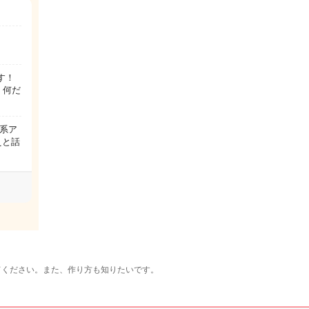
す！
、何だ
系ア
えと話
てください。また、作り方も知りたいです。