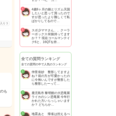
すか？ ベビーカ…
4
4歳8ヶ月の娘とリズム天国
したいと思って買ったので
すが思ったより難しくて私
ばかりしてるので…
に入り
3
5
スポ少ママさん、、クーラ
ーボックス何個持ってます
か？？ 現在コールマンテイ
ク6と、16QTを持…
全ての質問ランキング
全ての質問の中で人気のランキング
1
仲里依紗 整形してますよ
ね？前の方が可愛かったの
に今怖いんですが整形した
ら整形したーって…
のも
2
鹿児島市 黎明館の大恐竜展
ライカのシン恐竜展 今年行
かれた方いらっしゃいます
か？ どちらか…
3
地震あと 帰省は控えるべ