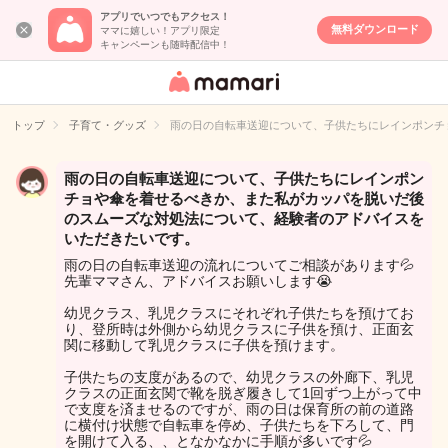
アプリでいつでもアクセス！
無料ダウンロード
ママに嬉しい！アプリ限定
キャンペーンも随時配信中！
女性専用匿名QA
アプリ・情報サ
トップ
子育て・グッズ
雨の日の自転車送迎について、子供たちにレインポンチ
イト
雨の日の自転車送迎について、子供たちにレインポン
チョや傘を着せるべきか、また私がカッパを脱いだ後
のスムーズな対処法について、経験者のアドバイスを
いただきたいです。
雨の日の自転車送迎の流れについてご相談があります💦
先輩ママさん、アドバイスお願いします😭
幼児クラス、乳児クラスにそれぞれ子供たちを預けてお
り、登所時は外側から幼児クラスに子供を預け、正面玄
関に移動して乳児クラスに子供を預けます。
子供たちの支度があるので、幼児クラスの外廊下、乳児
クラスの正面玄関で靴を脱ぎ履きして1回ずつ上がって中
で支度を済ませるのですが、雨の日は保育所の前の道路
に横付け状態で自転車を停め、子供たちを下ろして、門
を開けて入る、、となかなかに手順が多いです💦