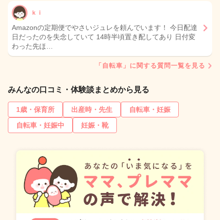
ｋｉ
Amazonの定期便でやさいジュレを頼んでいます！ 今日配達
日だったのを失念していて 14時半頃置き配してあり 日付変
わった先ほ…
「自転車」に関する質問一覧を見る
みんなの口コミ・体験談まとめから見る
1歳・保育所
出産時・先生
自転車・妊娠
自転車・妊娠中
妊娠・靴