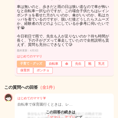
車は無いのと、歩きだと雨の日は狭い道なので車が怖い
なと自転車一択なのですが、この場合子供たちはレイン
ポンチョを着せた方がいいのか、傘がいいのか、私はカ
ッパを着ているのですが、脱いだ後どうしたらスムーズ
か、経験者の方どのようにしているか参考に伺いたいで
す😭
今日初日で雨で、先生も人が足りないのか？待ち時間が
長く、下の子がグズって暴走していたので全然説明も貰
えず、質問も充分にできなくて🥲
最終更新：4月3日
はじめてのママリ
子育て・グッズ
自転車
傘
先生
靴
乳児
保育所
ポンチョ
この質問への回答
（全1件）
はじめてのママリ🔰
自転車で保育園行くときは、レ…
この回答の続きは
「ママリ」アプリ
にて