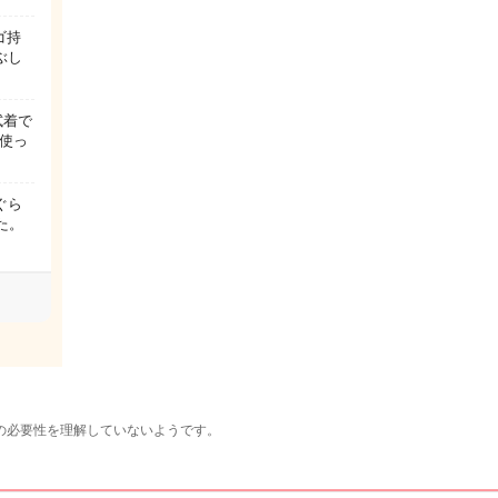
ゴ持
ぶし
試着で
使っ
ぐら
た。
の必要性を理解していないようです。