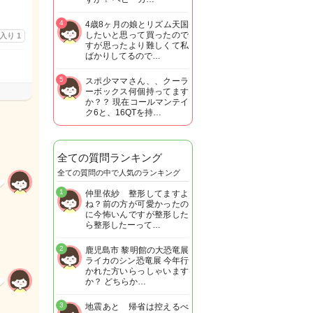
4
4歳8ヶ月の娘とリズム天国
したいと思って買ったので
に入り
1
すが思ったより難しくて私
ばかりしてるので…
5
スポ少ママさん、、クーラ
ーボックス何個持ってます
か？？ 現在コールマンテイ
ク6と、16QTを持…
全ての質問ランキング
全ての質問の中で人気のランキング
1
仲里依紗 整形してますよ
ね？前の方が可愛かったの
に今怖いんですが整形した
ら整形したーって…
2
鹿児島市 黎明館の大恐竜展
ライカのシン恐竜展 今年行
かれた方いらっしゃいます
か？ どちらか…
3
地震あと 帰省は控えるべ