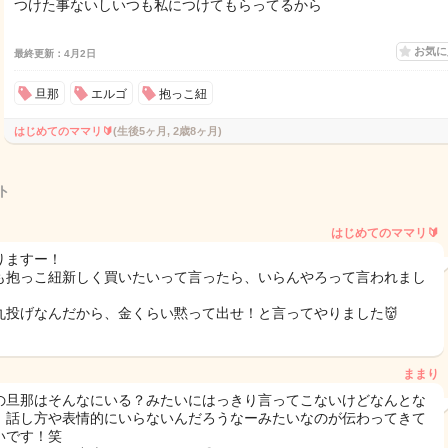
つけた事ないしいつも私につけてもらってるから
お気
最終更新：4月2日
旦那
エルゴ
抱っこ紐
はじめてのママリ🔰
(生後5ヶ月, 2歳8ヶ月)
ト
はじめてのママリ🔰
りますー！
も抱っこ紐新しく買いたいって言ったら、いらんやろって言われまし
丸投げなんだから、金くらい黙って出せ！と言ってやりました👹
ままり
の旦那はそんなにいる？みたいにはっきり言ってこないけどなんとな
、話し方や表情的にいらないんだろうなーみたいなのが伝わってきて
いです！笑