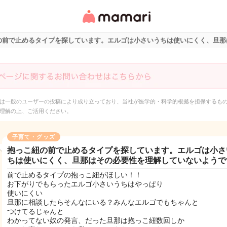
女性専用匿名QAアプ
リ・情報サイト
の前で止めるタイプを探しています。エルゴは小さいうちは使いにくく、旦那
は一般のユーザーの投稿により成り立っており、当社が医学的・科学的根拠を担保するも
理解の上、ご活用ください。
子育て・グッズ
抱っこ紐の前で止めるタイプを探しています。エルゴは小さ
ちは使いにくく、旦那はその必要性を理解していないようで
前で止めるタイプの抱っこ紐がほしい！！
お下がりでもらったエルゴ小さいうちはやっぱり
使いにくい
旦那に相談したらそんなにいる？みんなエルゴでもちゃんと
つけてるじゃんと
わかってない奴の発言、だった旦那は抱っこ紐数回しか