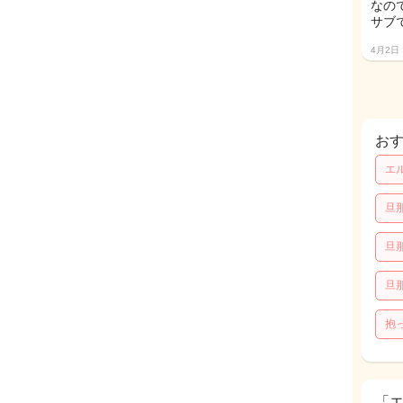
なの
サブ
4月2日
お
エ
旦
旦
旦
抱
「