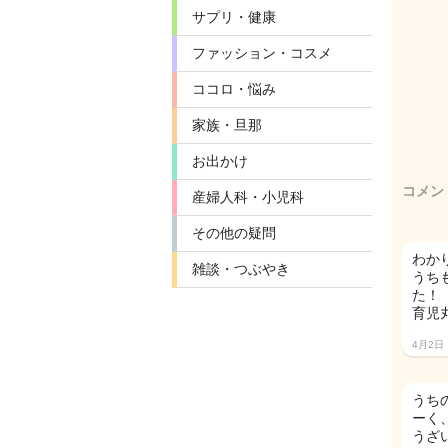
サプリ・健康
ファッション・コスメ
ココロ・悩み
家族・旦那
お出かけ
コメン
産婦人科・小児科
その他の疑問
わか
雑談・つぶやき
うち
た！
育児
4月2日
うち
ーく
うざ