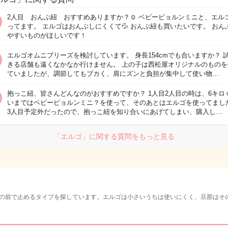
2人目 おんぶ紐 おすすめありますか？☺️ ベビービョルンミニと、エル
ってます。 エルゴはおんぶしにくくて💦 おんぶ紐も買いたいです。 おん
やすいものがほしいです！
エルゴオムニブリーズを検討しています。 身長154cmでも合いますか？ 
きる店舗も遠くなかなか行けません。 上の子は西松屋オリジナルのものを
ていましたが、調節してもブカく、肩にズンと負担が集中して使い物…
抱っこ紐、皆さんどんなのがおすすめですか？ 1人目2人目の時は、6キロ
いまではベビービョルンミニ？を使って、そのあとはエルゴを使ってまし
3人目予定外だったので、抱っこ紐を知り合いにあげてしまい、購入し…
「エルゴ」に関する質問をもっと見る
の前で止めるタイプを探しています。エルゴは小さいうちは使いにくく、旦那はそ