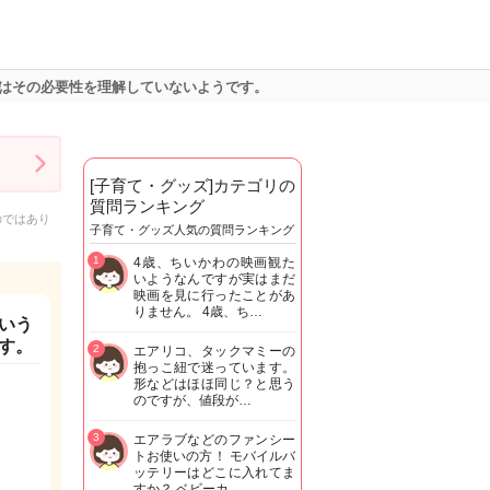
はその必要性を理解していないようです。
[子育て・グッズ]カテゴリの
質問ランキング
のではあり
子育て・グッズ人気の質問ランキング
1
4歳、ちいかわの映画観た
いようなんですが実はまだ
映画を見に行ったことがあ
りません。 4歳、ち…
いう
す。
2
エアリコ、タックマミーの
抱っこ紐で迷っています。
形などはほほ同じ？と思う
のですが、値段が…
3
エアラブなどのファンシー
トお使いの方！ モバイルバ
ッテリーはどこに入れてま
すか？ ベビーカ…