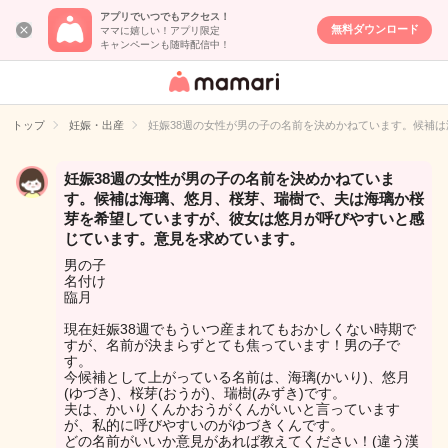
アプリでいつでもアクセス！
無料ダウンロード
ママに嬉しい！アプリ限定
キャンペーンも随時配信中！
女性専用匿名QA
アプリ・情報サ
トップ
妊娠・出産
妊娠38週の女性が男の子の名前を決めかねています。候補
イト
妊娠38週の女性が男の子の名前を決めかねていま
す。候補は海璃、悠月、桜芽、瑞樹で、夫は海璃か桜
芽を希望していますが、彼女は悠月が呼びやすいと感
じています。意見を求めています。
男の子
名付け
臨月
現在妊娠38週でもういつ産まれてもおかしくない時期で
すが、名前が決まらずとても焦っています！男の子で
す。
今候補として上がっている名前は、海璃(かいり)、悠月
(ゆづき)、桜芽(おうが)、瑞樹(みずき)です。
夫は、かいりくんかおうがくんがいいと言っています
が、私的に呼びやすいのがゆづきくんです。
どの名前がいいか意見があれば教えてください！(違う漢