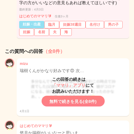
字の方がいいなどの意見もあれば教えてほしいです)
最終更新：4月3日
はじめてのママリ🔰
生後3ヶ月
妊娠・出産
臨月
妊娠38週目
名付け
男の子
妊娠
名前
夫
海
この質問への回答
（全8件）
mizu
瑞樹くんがかなり好みです😍 次…
この回答の続きは
「ママリ」アプリ
にて
お読みいただけます！
無料で続きを見る(全8件)
4月1日
はじめてのママリ🔰
悠月か瑞樹がいいなーと思いま…