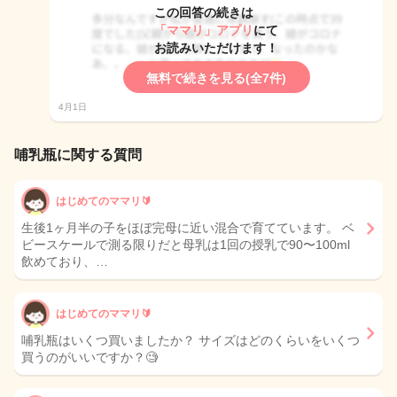
この回答の続きは
「ママリ」アプリ
にて
お読みいただけます！
無料で続きを見る(全7件)
4月1日
哺乳瓶に関する質問
はじめてのママリ🔰
生後1ヶ月半の子をほぼ完母に近い混合で育てています。 ベ
ビースケールで測る限りだと母乳は1回の授乳で90〜100ml
飲めており、…
はじめてのママリ🔰
哺乳瓶はいくつ買いましたか？ サイズはどのくらいをいくつ
買うのがいいですか？🧐