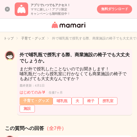
アプリでいつでもアクセス！
無料ダウンロード
ママに嬉しい！アプリ限定
キャンペーンも随時配信中！
女性専用匿名QA
アプリ・情報サ
トップ
子育て・グッズ
外で哺乳瓶で授乳する際、商業施設の椅子でも大丈夫で
イト
外で哺乳瓶で授乳する際、商業施設の椅子でも大丈夫
でしょうか。
まだ外で授乳したことないのでお聞きします！
哺乳瓶だったら授乳室に行かなくても商業施設の椅子で
もあげても大丈夫なんですか？
最終更新：4月1日
はじめてのみ🔰
生後7ヶ月
子育て・グッズ
哺乳瓶
夫
椅子
授乳室
施設
この質問への回答
（全7件）