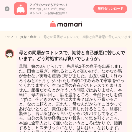
アプリでいつでもアクセス！
無料ダウンロード
ママに嬉しい！アプリ限定
キャンペーンも随時配信中！
女性専用匿名QA
アプリ・情報サ
トップ
妊娠・出産
母との同居がストレスで、期待と自己嫌悪に苦しんでいます
イト
母との同居がストレスで、期待と自己嫌悪に苦しんで
います。どう対処すれば良いでしょうか。
旦那、娘の3人ぐらしで、先月第2子の息子を出産しまし
た。田舎に嫁ぎ、頼れるところが無いので、なかなか馬
が合わない実母を産後に呼びました。お互い楽しく終わ
ろうねと2ヶ月くらいわたしの家に住み込みで家事をやっ
てくれてますが、本当に母の存在がストレスでたまりま
せん。産後だからとかそういう問題ではありません。本
当に、母の言い回し、話を盛るところ、全然わたしを信
じずに、今どきのやり方に大丈夫？ばかり不審がるこ
と、なのに頼ると、忘れた。母なんだからそこはやって
あげないとなど、責任は私に押し付けるところ。旦那に
緊張し、言い訳ばかり言いながらバタバタしてるとこ
ろ、自分の失敗や怪我ばかり報告して気を引くところ、
本当に全部人として無いなというところばかりで、指摘
すると、ヒステリックになり、はいはい、なおします。