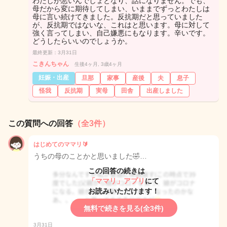
わたしが悪いんでしょとなり、話になりません。でも、
母だから変に期待してしまい、いままでずっとわたしは
母に言い続けてきました。反抗期だと思っていました
が、反抗期ではないな、これはと思います。母に対して
強く言ってしまい、自己嫌悪にもなります。辛いです。
どうしたらいいのでしょうか。
最終更新：3月31日
こきんちゃん
生後4ヶ月, 3歳4ヶ月
妊娠・出産
旦那
家事
産後
夫
息子
怪我
反抗期
実母
田舎
出産しました
この質問への回答
（全3件）
はじめてのママリ🔰
うちの母のことかと思いました🤣…
この回答の続きは
「ママリ」アプリ
にて
お読みいただけます！
無料で続きを見る(全3件)
3月31日