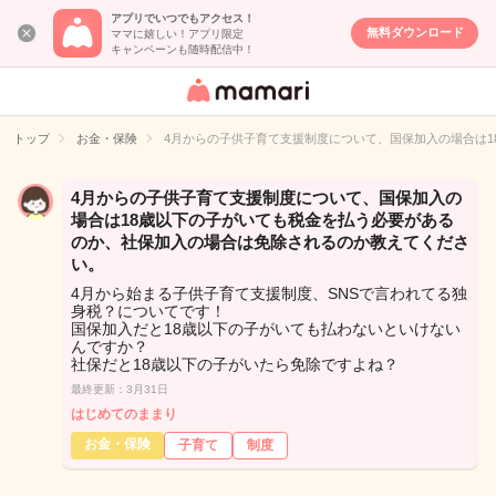
アプリでいつでもアクセス！
無料ダウンロード
ママに嬉しい！アプリ限定
キャンペーンも随時配信中！
女性専用匿名QA
アプリ・情報サ
トップ
お金・保険
4月からの子供子育て支援制度について、国保加入の場合は
イト
4月からの子供子育て支援制度について、国保加入の
場合は18歳以下の子がいても税金を払う必要がある
のか、社保加入の場合は免除されるのか教えてくださ
い。
4月から始まる子供子育て支援制度、SNSで言われてる独
身税？についてです！
国保加入だと18歳以下の子がいても払わないといけない
んですか？
社保だと18歳以下の子がいたら免除ですよね？
最終更新：3月31日
はじめてのままり
お金・保険
子育て
制度