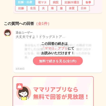
妊娠・出産
初マタ
病院
妊娠26週目
食事
妊娠
生活
夫
海
服
体質
日本
この質問への回答
（全1件）
退会ユーザー
大丈夫ですよ！ドラッグストア…
この回答の続きは
「ママリ」アプリ
にて
お読みいただけます！
無料で続きを見る(全1件)
3月30日