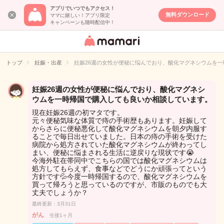
アプリでいつでもアクセス！
無料ダウンロード
ママに嬉しい！アプリ限定
キャンペーンも随時配信中！
女性専用匿名QA
アプリ・情報サ
トップ
妊娠・出産
妊娠26週の女性が便秘に悩んでおり、酸化マグネシウムを
イト
妊娠26週の女性が便秘に悩んでおり、酸化マグネシ
ウムを一時帰国で購入しても良いか相談しています。
現在妊娠26週の初マタです。
元々便秘気味な体質で痔の手術歴もあります。妊娠して
からさらに便秘悪化して酸化マグネシウムを朝夕内服す
ることで毎日出せていました。日本の痔の手術を受けた
病院から処方されていた酸化マグネシウムが終わってし
まい、便秘に悩まされる生活に逆戻りな現状です😭
今海外駐在帯同中でこちらの国では酸化マグネシウムは
処方してもらえず、食事などでどうにか頑張ってという
方針です💦今度一時帰国するので、酸化マグネシウムを
買って帰ろうと思っているのですが、市販のものでも大
丈夫でしょうか？
最終更新：3月31日
がん
生後1ヶ月