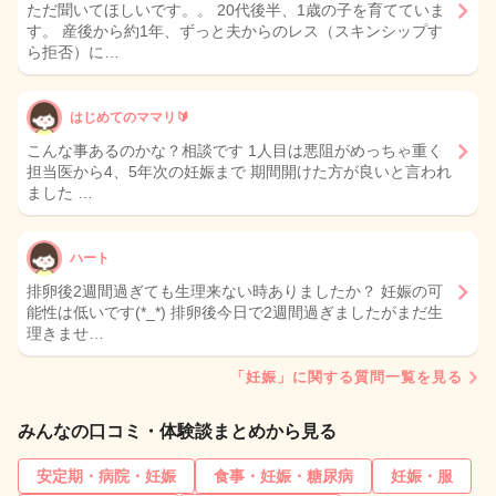
ただ聞いてほしいです。。 20代後半、1歳の子を育てていま
す。 産後から約1年、ずっと夫からのレス（スキンシップす
ら拒否）に…
はじめてのママリ🔰
こんな事あるのかな？相談です 1人目は悪阻がめっちゃ重く
担当医から4、5年次の妊娠まで 期間開けた方が良いと言われ
ました …
ハート
排卵後2週間過ぎても生理来ない時ありましたか？ 妊娠の可
能性は低いです(*_*) 排卵後今日で2週間過ぎましたがまだ生
理きませ…
「妊娠」に関する質問一覧を見る
みんなの口コミ・体験談まとめから見る
安定期・病院・妊娠
食事・妊娠・糖尿病
妊娠・服