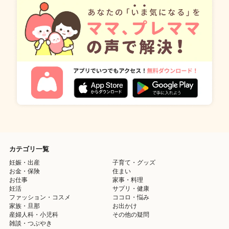
カテゴリ一覧
妊娠・出産
子育て・グッズ
お金・保険
住まい
お仕事
家事・料理
妊活
サプリ・健康
ファッション・コスメ
ココロ・悩み
家族・旦那
お出かけ
産婦人科・小児科
その他の疑問
雑談・つぶやき