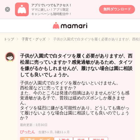
アプリでいつでもアクセス！
無料ダウンロード
ママに嬉しい！アプリ限定
キャンペーンも随時配信中！
女性専用匿名QA
アプリ・情報サ
トップ
子育て・グッズ
子供が入園式で白タイツを履く必要がありますが、西松
イト
子供が入園式で白タイツを履く必要がありますが、西
松屋に売っていますか？感覚過敏があるため、タイツ
を嫌がるかもしれませんが、履けない場合は園に相談
しても良いでしょうか。
子供が入園式で白タイツを履かないといけません。
西松屋などに売ってますか？
また、今のところは発達の指摘はありませんがどうも感
覚過敏がある子で、普段は緩めのズボンしか履きませ
ん。
タイツを猛烈に嫌がる可能性があり、どうしても痛がっ
て履けないような場合は園に相談しても良いのでしょう
か？
最終更新：3月30日
ぴったん
生後5ヶ月, 3歳11ヶ月