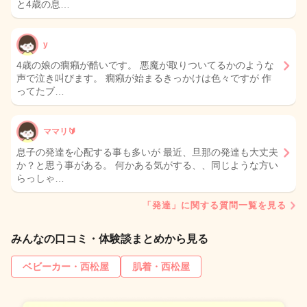
と4歳の息…
y
4歳の娘の癇癪が酷いです。 悪魔が取りついてるかのような
声で泣き叫びます。 癇癪が始まるきっかけは色々ですが 作
ってたブ…
ママリ🔰
息子の発達を心配する事も多いが 最近、旦那の発達も大丈夫
か？と思う事がある。 何かある気がする、、同じような方い
らっしゃ…
「発達」に関する質問一覧を見る
みんなの口コミ・体験談まとめから見る
ベビーカー・西松屋
肌着・西松屋