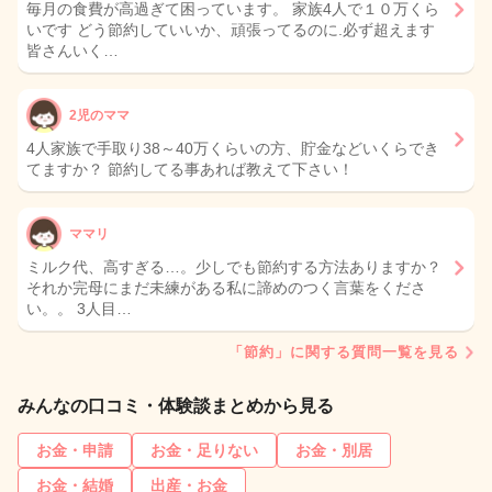
毎月の食費が高過ぎて困っています。 家族4人で１０万くら
いです どう節約していいか、頑張ってるのに.必ず超えます
皆さんいく…
2児のママ
4人家族で手取り38～40万くらいの方、貯金などいくらでき
てますか？ 節約してる事あれば教えて下さい！
ママリ
ミルク代、高すぎる…。少しでも節約する方法ありますか？
それか完母にまだ未練がある私に諦めのつく言葉をくださ
い。。 3人目…
「節約」に関する質問一覧を見る
みんなの口コミ・体験談まとめから見る
お金・申請
お金・足りない
お金・別居
お金・結婚
出産・お金