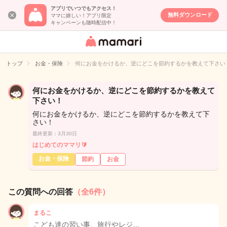
アプリでいつでもアクセス！
無料ダウンロード
ママに嬉しい！アプリ限定
キャンペーンも随時配信中！
女性専用匿名QA
アプリ・情報サ
トップ
お金・保険
何にお金をかけるか、逆にどこを節約するかを教えて下さい
イト
何にお金をかけるか、逆にどこを節約するかを教えて
下さい！
何にお金をかけるか、逆にどこを節約するかを教えて下
さい！
最終更新：3月30日
はじめてのママリ🔰
お金・保険
節約
お金
この質問への回答
（全6件）
まるこ
こども達の習い事、旅行やレジ…