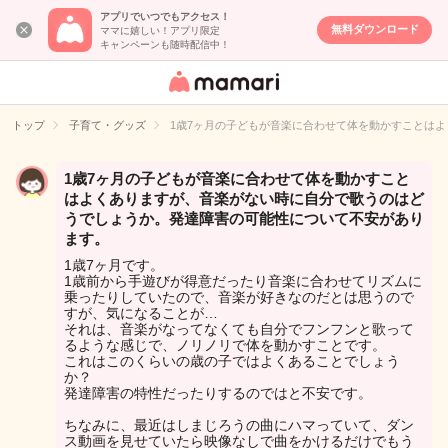
アプリでいつでもアクセス！
無料ダウンロード
ママに嬉しい！アプリ限定
キャンペーンも随時配信中！
女性専用匿名QA
アプリ・情報サ
トップ
子育て・グッズ
1歳7ヶ月の子どもが音楽に合わせて体を動かすことは
イト
1歳7ヶ月の子どもが音楽に合わせて体を動かすこと
はよくありますが、音楽がない時に自分で歌うのはど
うでしょうか。発達障害の可能性について不安があり
ます。
1歳7ヶ月です。
1歳前から手遊びが得意だったり音楽に合わせてリズムに
乗ったりしていたので、音楽が好きなのだとは思うので
すが、気になることが…
それは、音楽がなってなくても自分でフンフンと歌って
るような感じで、ノリノリで体を動かすことです。
これはこのくらいの歳の子ではよくあることでしょう
か？
発達障害の特性だったりするのではと不安です。
ちなみに、最近はしまじろうの曲にハマっていて、ダン
ス動画を見せていたら映像なしで曲をかけるだけでもう