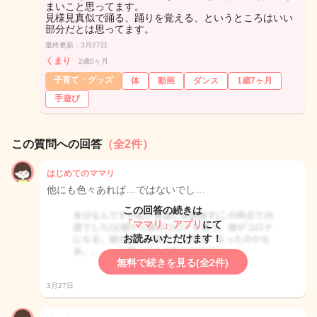
まいこと思ってます。
見様見真似で踊る、踊りを覚える、というところはいい
部分だとは思ってます。
最終更新：3月27日
くまり
2歳0ヶ月
子育て・グッズ
体
動画
ダンス
1歳7ヶ月
手遊び
この質問への回答
（全2件）
はじめてのママリ
他にも色々あれば…ではないでし…
この回答の続きは
「ママリ」アプリ
にて
お読みいただけます！
無料で続きを見る(全2件)
3月27日