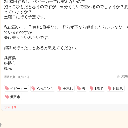
2500円するし、ベビーカーでは登れないので
抱っこひもだと思うのですが、何分くらいで登れるのでしょうか？混
っていますか？
土曜日に行く予定です。
私は高いし、子供も1歳半だし、登らず下から観光したらいいかなー
ているのですが
夫は登りたいみたいです。
姫路城行ったことある方教えてください。
兵庫県
姫路市
観光
お気
最終更新：3月27日
ベビーカー
抱っこひも
子連れ
夫
1歳半
兵庫県
姫路市
ママリ🔰
ト