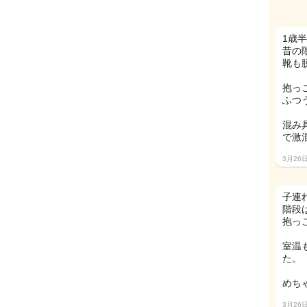
1歳
昔の
靴も
抱っ
ふつ
混み
で激
3月26
子連
階段
抱っ
室温
た。
めち
3月26