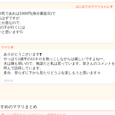
はじめてのママリちゃん🔰
民であれば1000円(身分書提示)で
るはずですが
とか急なので、
半の子が行くには
いと思います💦
日
ママリ🔰
ありがとうございます❣️
やっぱり1歳半の11キロを抱っこしながらは厳しいですよねー。
夫は腰も弱いので、無謀だと私は思っています。皆さんのコメントを
呼んで説得しています。
多分、登らずに下から見たりどうぶを楽しもうと思います☺️
3月27日
すすめのママリまとめ
・優しいに関するみんなの口コミ・体験談まとめ