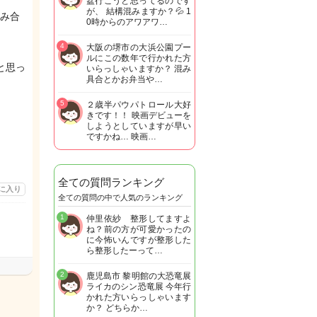
盆行こうと思ってるのです
が、 結構混みますか？💦 1
み合
0時からのアワアワ…
4
大阪の堺市の大浜公園プー
ルにこの数年で行かれた方
と思っ
いらっしゃいますか？ 混み
具合とかお弁当や…
5
２歳半パウパトロール大好
きです！！ 映画デビューを
しようとしていますが早い
ですかね… 映画…
全ての質問ランキング
に入り
全ての質問の中で人気のランキング
1
仲里依紗 整形してますよ
ね？前の方が可愛かったの
に今怖いんですが整形した
ら整形したーって…
2
鹿児島市 黎明館の大恐竜展
ライカのシン恐竜展 今年行
かれた方いらっしゃいます
か？ どちらか…