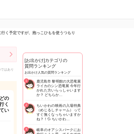
に行く予定ですが、抱っこひもを使うつもり
[お出かけ]カテゴリの
質問ランキング
のではあり
お出かけ人気の質問ランキング
1
鹿児島市 黎明館の大恐竜展
ライカのシン恐竜展 今年行
かれた方いらっしゃいます
か？ どちらか…
どの
行く
2
ちいかわの映画の入場特典
てい
（めじるしチャーム）って
すぐ無くなっちゃいますか
ね？！💦 ちいかわ…
3
岐阜のオアシスパークにお