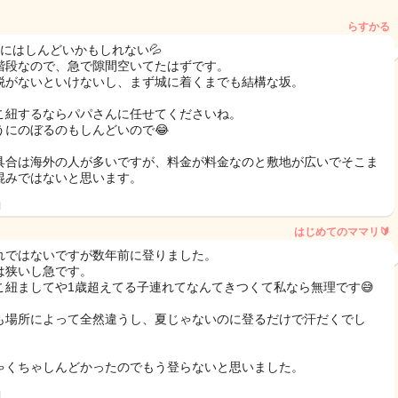
らすかる
半にはしんどいかもしれない💦
階段なので、急で隙間空いてたはずです。
脱がないといけないし、まず城に着くまでも結構な坂。
こ紐するならパパさんに任せてくださいね。
うにのぼるのもしんどいので😂
具合は海外の人が多いですが、料金が料金なのと敷地が広いでそこま
混みではないと思います。
日
はじめてのママリ🔰
れではないですが数年前に登りました。
は狭いし急です。
こ紐ましてや1歳超えてる子連れてなんてきつくて私なら無理です😅
も場所によって全然違うし、夏じゃないのに登るだけで汗だくでし
ゃくちゃしんどかったのでもう登らないと思いました。
日