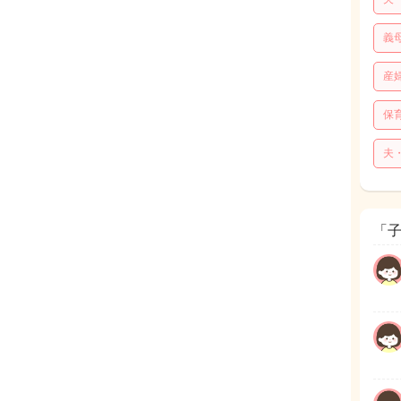
義
産
保
夫
「