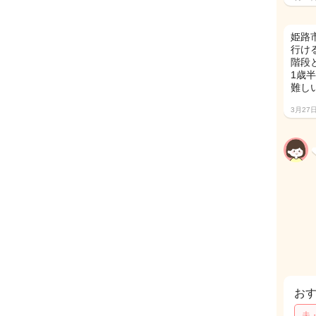
姫路市
行け
階段
1歳
難し
3月27
お
夫