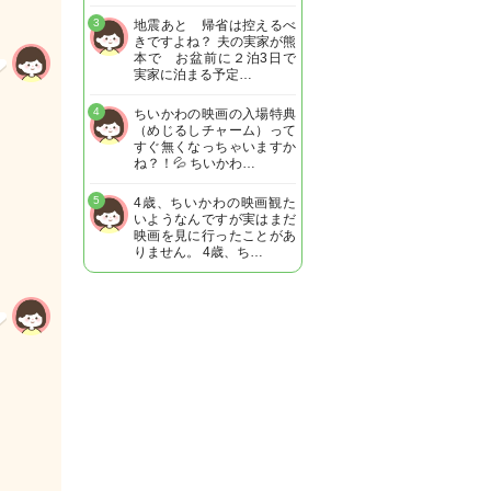
3
地震あと 帰省は控えるべ
きですよね？ 夫の実家が熊
本で お盆前に２泊3日で
実家に泊まる予定…
4
ちいかわの映画の入場特典
（めじるしチャーム）って
すぐ無くなっちゃいますか
ね？！💦 ちいかわ…
5
4歳、ちいかわの映画観た
いようなんですが実はまだ
映画を見に行ったことがあ
りません。 4歳、ち…