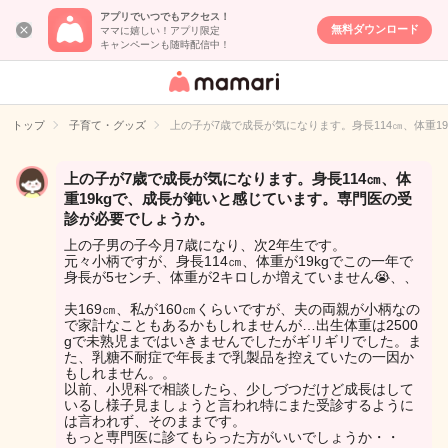
アプリでいつでもアクセス！
無料ダウンロード
ママに嬉しい！アプリ限定
キャンペーンも随時配信中！
女性専用匿名QA
アプリ・情報サ
トップ
子育て・グッズ
上の子が7歳で成長が気になります。身長114㎝、体重
イト
上の子が7歳で成長が気になります。身長114㎝、体
重19kgで、成長が鈍いと感じています。専門医の受
診が必要でしょうか。
上の子男の子今月7歳になり、次2年生です。
元々小柄ですが、身長114㎝、体重が19kgでこの一年で
身長が5センチ、体重が2キロしか増えていません😭、、
夫169㎝、私が160㎝くらいですが、夫の両親が小柄なの
で家計なこともあるかもしれませんが…出生体重は2500
gで未熟児まではいきませんでしたがギリギリでした。ま
た、乳糖不耐症で年長まで乳製品を控えていたの一因か
もしれません。。
以前、小児科で相談したら、少しづつだけど成長はして
いるし様子見ましょうと言われ特にまた受診するように
は言われず、そのままです。
もっと専門医に診てもらった方がいいでしょうか・・