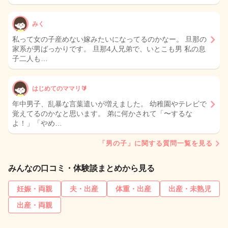
みく
私って女の子産めない嫁みたいになってるのかなー。 旦那の
家系が男ばっかりです。 旦那4人兄弟で、いとこも男 私の息
子二人も…
はじめてのママリ🔰
年中男子、乱暴な言葉遣いが増えました。 幼稚園やテレビで
覚えてるのかなと思います。 弟に何かされて「〜するな
よ！」「やめ…
「男の子」に関する質問一覧を見る
みんなの口コミ・体験談まとめから見る
妊娠・両親
夫・出産
体重・出産
出産・未熟児
出産・両親