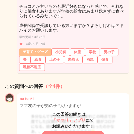
チョコとか甘いものも最近好きになった感じで、それな
りに偏食もありますが学校の給食はあまり残さずに食べ
られているみたいです。
成長関係で受診している方いますか？よろしければアド
バイスお願いします。
最終更新：3月26日
★
4歳3ヶ月, 7歳
子育て・グッズ
小児科
体重
学校
男の子
夫
給食
上の子
未熟児
両親
偏食
乳糖不耐症
この質問への回答
（全4件）
no-tenki
ママ友の子が男の子2人いますが…
この回答の続きは
「ママリ」アプリ
にて
お読みいただけます！