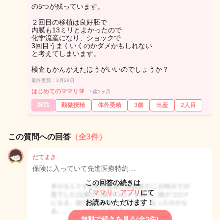
の5つが残っています。
２回目の移植は良好胚で
内膜も13ミリとよかったので
化学流産になり、ショックで
3回目うまくいくのかダメかもしれない
と考えてしまいます。
検査もかんがえたほうがいいのでしょうか？
最終更新：3月29日
はじめてのママリ🔰
5歳1ヶ月
妊活
顕微授精
体外受精
3歳
出産
2人目
この質問への回答
（全3件）
だてまき
保険に入っていて先進医療特約…
この回答の続きは
「ママリ」アプリ
にて
お読みいただけます！
無料で続きを見る(全3件)