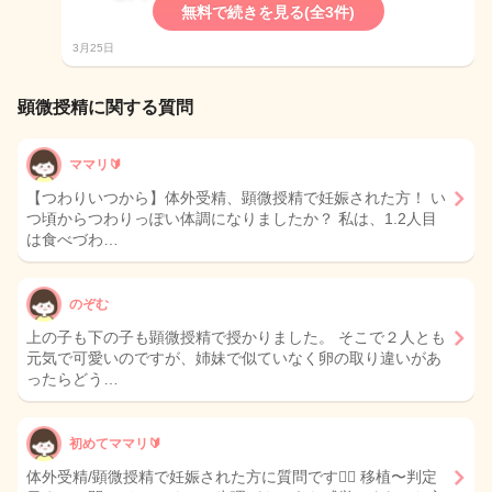
無料で続きを見る(全3件)
3月25日
顕微授精に関する質問
ママリ🔰
【つわりいつから】体外受精、顕微授精で妊娠された方！ い
つ頃からつわりっぽい体調になりましたか？ 私は、1.2人目
は食べづわ…
のぞむ
上の子も下の子も顕微授精で授かりました。 そこで２人とも
元気で可愛いのですが、姉妹で似ていなく卵の取り違いがあ
ったらどう…
初めてママリ🔰
体外受精/顕微授精で妊娠された方に質問です🙇‍♀️ 移植〜判定