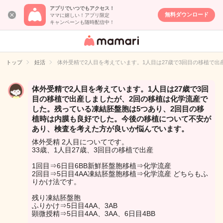
アプリでいつでもアクセス！
無料ダウンロード
ママに嬉しい！アプリ限定
キャンペーンも随時配信中！
女性専用匿名QA
アプリ・情報サ
トップ
妊活
体外受精で2人目を考えています。1人目は27歳で3回目の移植で
イト
体外受精で2人目を考えています。1人目は27歳で3回
目の移植で出産しましたが、2回の移植は化学流産で
した。残っている凍結胚盤胞は5つあり、2回目の移
植時は内膜も良好でした。今後の移植について不安が
あり、検査を考えた方が良いか悩んでいます。
体外受精 2人目についてです。
33歳、1人目27歳、3回目の移植で出産
1回目⇒6日目6BB新鮮胚盤胞移植⇒化学流産
2回目⇒5日目4AA凍結胚盤胞移植⇒化学流産 どちらもふ
りかけ法です。
残り凍結胚盤胞
ふりかけ⇒5日目4AA、3AB
顕微授精⇒5日目4AA、3AA、6日目4BB