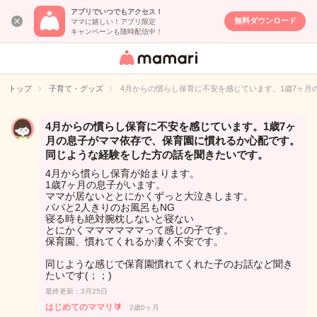
アプリでいつでもアクセス！
無料ダウンロード
ママに嬉しい！アプリ限定
キャンペーンも随時配信中！
女性専用匿名QA
アプリ・情報サ
トップ
子育て・グッズ
4月からの慣らし保育に不安を感じています。1歳7ヶ
イト
4月からの慣らし保育に不安を感じています。1歳7ヶ
月の息子がママ依存で、保育園に慣れるか心配です。
同じような経験をした方の話を聞きたいです。
4月から慣らし保育が始まります。
1歳7ヶ月の息子がいます。
ママが居ないととにかくずっと大泣きします。
パパと2人きりのお風呂もNG
寝る時も絶対腕枕しないと寝ない
とにかくママママママって感じの子です。
保育園、慣れてくれるか凄く不安です。
同じような感じで保育園慣れてくれた子のお話など聞き
たいです(；；)
最終更新：3月25日
はじめてのママリ🔰
2歳0ヶ月