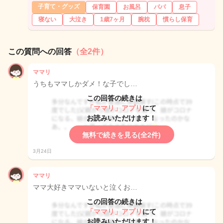
子育て・グッズ
保育園
お風呂
パパ
息子
寝ない
大泣き
1歳7ヶ月
腕枕
慣らし保育
この質問への回答
（全2件）
ママリ
うちもママしかダメ！な子でし…
この回答の続きは
「ママリ」アプリ
にて
お読みいただけます！
無料で続きを見る(全2件)
3月24日
ママリ
ママ大好きママいないと泣くお…
この回答の続きは
「ママリ」アプリ
にて
お読みいただけます！