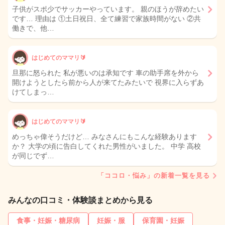
子供がスポ少でサッカーやっています。 親のほうが辞めたい
です… 理由は ①土日祝日、全て練習で家族時間がない ②共
働きで、他…
はじめてのママリ🔰
旦那に怒られた 私が悪いのは承知です 車の助手席を外から
開けようとしたら前から人が来てたみたいで 視界に入らずあ
けてしまっ…
はじめてのママリ🔰
めっちゃ偉そうだけど… みなさんにもこんな経験あります
か？ 大学の頃に告白してくれた男性がいました。 中学 高校
が同じでず…
「ココロ・悩み」の新着一覧を見る
みんなの口コミ・体験談まとめから見る
食事・妊娠・糖尿病
妊娠・服
保育園・妊娠