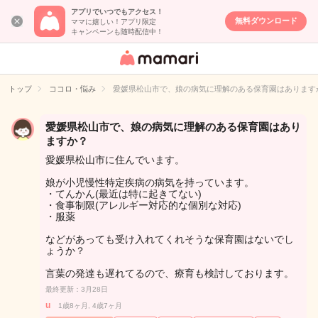
アプリでいつでもアクセス！
無料ダウンロード
ママに嬉しい！アプリ限定
キャンペーンも随時配信中！
女性専用匿名QA
アプリ・情報サ
トップ
ココロ・悩み
愛媛県松山市で、娘の病気に理解のある保育園はあります
イト
愛媛県松山市で、娘の病気に理解のある保育園はあり
ますか？
愛媛県松山市に住んでいます。
娘が小児慢性特定疾病の病気を持っています。
・てんかん(最近は特に起きてない)
・食事制限(アレルギー対応的な個別な対応)
・服薬
などがあっても受け入れてくれそうな保育園はないでし
ょうか？
言葉の発達も遅れてるので、療育も検討しております。
最終更新：3月28日
u
1歳8ヶ月, 4歳7ヶ月