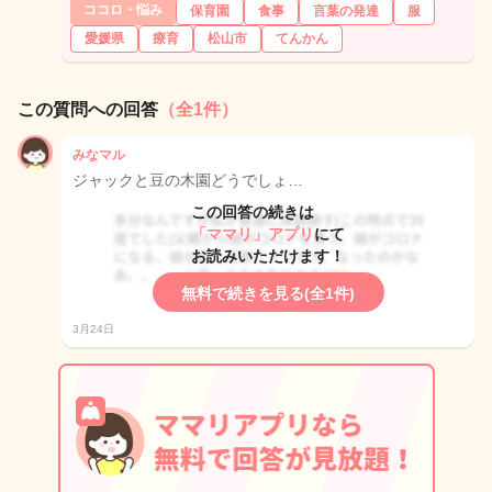
ココロ・悩み
保育園
食事
言葉の発達
服
愛媛県
療育
松山市
てんかん
この質問への回答
（全1件）
みなマル
ジャックと豆の木園どうでしょ…
この回答の続きは
「ママリ」アプリ
にて
お読みいただけます！
無料で続きを見る(全1件)
3月24日