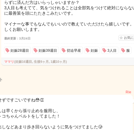
らずに済んだ方はいらっしゃいますか？
3人目も考えてて、気をつけれることは全部気をつけて絶対にならな
に最善策を頭にたたきこみたいです。
マイナーな事でもなんでもいいので教えていただけたら嬉しいです。
しくお願いします。
お気
最終更新：3月24日
妊娠28週目
妊娠39週目
切迫早産
妊娠
3人目
服
ママリ
(妊娠16週目, 生後9ヶ月, 1歳10ヶ月)
ト
Rie
せずですごいですね😳👏
しは早くから張り止めを服用し、
トコちゃんベルトをしてました！
出しなどあまり歩き回らないように気をつけてました🥲