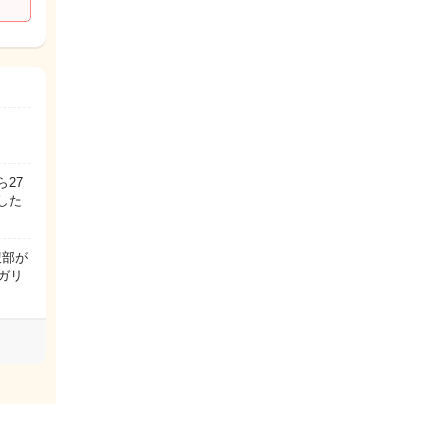
27
した
腹部が
ガリ