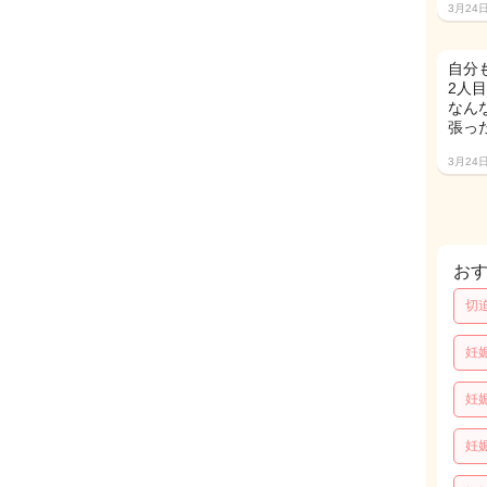
3月24
自分
2人
なん
張っ
3月24
お
切
妊
妊
妊