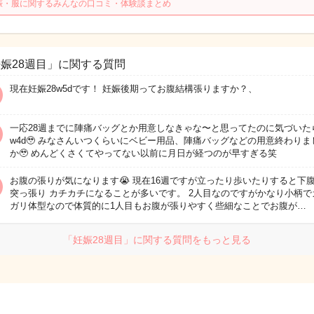
娠・服に関するみんなの口コミ・体験談まとめ
娠28週目」に関する質問
現在妊娠28w5dです！ 妊娠後期ってお腹結構張りますか？、
一応28週までに陣痛バッグとか用意しなきゃな〜と思ってたのに気づいたら
w4d🥹 みなさんいつくらいにベビー用品、陣痛バッグなどの用意終わりま
か🥹 めんどくさくてやってない以前に月日が経つのが早すぎる笑
お腹の張りが気になります😭 現在16週ですが立ったり歩いたりすると下
突っ張り カチカチになることが多いです。 2人目なのですがかなり小柄で
ガリ体型なので体質的に1人目もお腹が張りやすく些細なことでお腹が…
「妊娠28週目」に関する質問をもっと見る