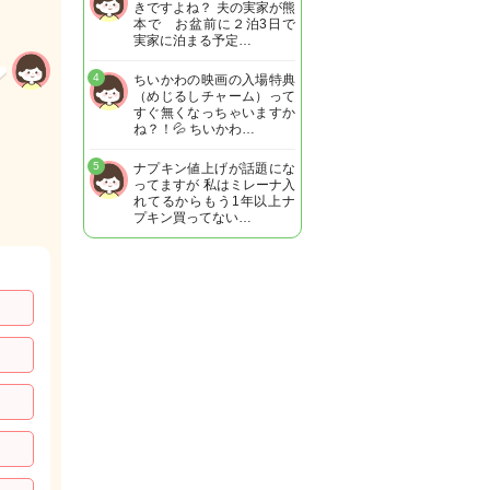
きですよね？ 夫の実家が熊
本で お盆前に２泊3日で
実家に泊まる予定…
4
ちいかわの映画の入場特典
（めじるしチャーム）って
すぐ無くなっちゃいますか
ね？！💦 ちいかわ…
5
ナプキン値上げが話題にな
ってますが 私はミレーナ入
れてるからもう1年以上ナ
プキン買ってない…