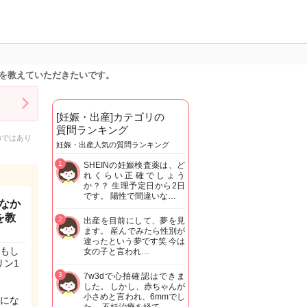
を教えていただきたいです。
[妊娠・出産]カテゴリの
質問ランキング
のではあり
妊娠・出産人気の質問ランキング
1
SHEINの妊娠検査薬は、ど
れくらい正確でしょう
か？？ 生理予定日から2日
です。 陽性で間違いな…
なか
を教
2
出産を目前にして、夢を見
ます。 産んでみたら性別が
違ったという夢です笑 今は
もし
女の子と言われ…
リン1
3
7w3dで心拍確認はできま
した。 しかし、赤ちゃんが
小さめと言われ、6mmでし
にな