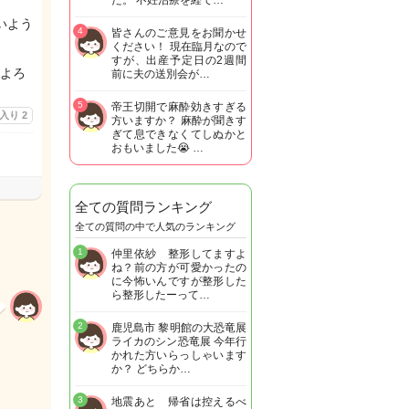
た。 不妊治療を経て…
いよう
4
皆さんのご意見をお聞かせ
ください！ 現在臨月なので
すが、出産予定日の2週間
よろ
前に夫の送別会が…
5
帝王切開で麻酔効きすぎる
に入り
2
方いますか？ 麻酔が聞きす
ぎて息できなくてしぬかと
おもいました😭 …
全ての質問ランキング
全ての質問の中で人気のランキング
1
仲里依紗 整形してますよ
ね？前の方が可愛かったの
に今怖いんですが整形した
ら整形したーって…
2
鹿児島市 黎明館の大恐竜展
ライカのシン恐竜展 今年行
かれた方いらっしゃいます
か？ どちらか…
3
地震あと 帰省は控えるべ