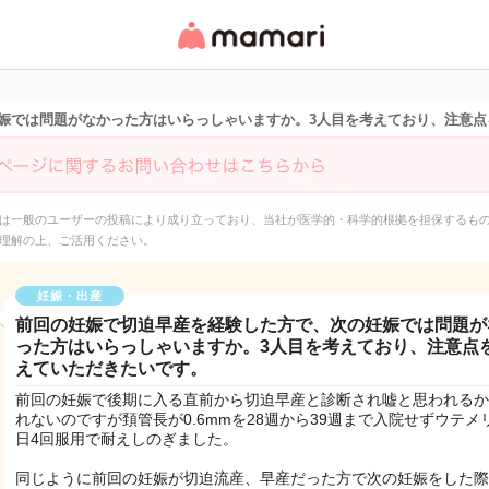
女性専用匿名QAアプ
リ・情報サイト
娠では問題がなかった方はいらっしゃいますか。3人目を考えており、注意点
は一般のユーザーの投稿により成り立っており、当社が医学的・科学的根拠を担保するも
理解の上、ご活用ください。
妊娠・出産
前回の妊娠で切迫早産を経験した方で、次の妊娠では問題が
った方はいらっしゃいますか。3人目を考えており、注意点
えていただきたいです。
前回の妊娠で後期に入る直前から切迫早産と診断され嘘と思われるか
れないのですが頚管長が0.6mmを28週から39週まで入院せずウテメ
日4回服用で耐えしのぎました。
同じように前回の妊娠が切迫流産、早産だった方で次の妊娠をした際