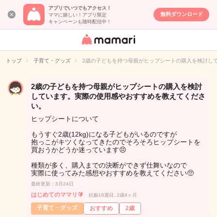
アプリでいつでもアクセス！
無料ダウンロード
ママに嬉しい！アプリ限定
キャンペーンも随時配信中！
女性専用匿名QA
アプリ・情報サ
トップ
子育て・グッズ
2歳の子どもを持つ母親がヒップシートの購入を検討し
イト
2歳の子どもを持つ母親がヒップシートの購入を検討
しています。実際の使用感やおすすめを教えてくださ
い。
ヒップシートについて
もうすぐ2歳(12kg)になる子どもがいるのですが
抱っこがキツくなってきたのでそろそろヒップシートを
買おうかどうか迷っています😣
種類が多く、購入までの決断ができず仕舞いなので
実際に使ってみた感想やおすすめを教えてください🥺
最終更新：3月24日
はじめてのママリ🔰
妊娠18週目, 2歳4ヶ月
子育て・グッズ
おすすめ
2歳