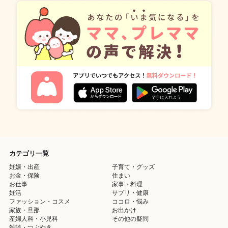
カテゴリ一覧
妊娠・出産
子育て・グッズ
お金・保険
住まい
お仕事
家事・料理
妊活
サプリ・健康
ファッション・コスメ
ココロ・悩み
家族・旦那
お出かけ
産婦人科・小児科
その他の疑問
雑談・つぶやき