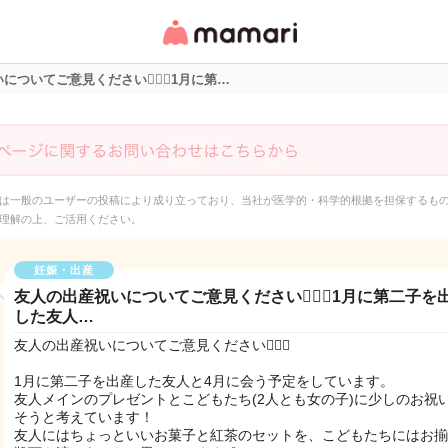
女性専用匿名QAアプ
リ・情報サイト
ついてご意見ください🙇🏻‍♀️1月に第…
は一般のユーザーの投稿により成り立っており、当社が医学的・科学的根拠を担保するも
理解の上、ご活用ください。
妊娠・出産
友人の出産祝いについてご意見ください🙇🏻‍♀️1月に第二子を
した友人…
友人の出産祝いについてご意見ください🙇🏻‍♀️
1月に第二子を出産した友人と4月に会う予定をしています。
友人メインのプレゼントとこどもたち(2人とも女の子)に少しのお祝
そうと考えています！
友人にはちょっといいお菓子と紅茶のセットを、こどもたちにはお揃