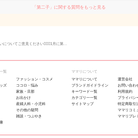
「第二子」に関する質問をもっと見る
についてご意見ください🙇🏻‍♀️1月に第…
一覧
ママリについて
ファッション・コスメ
ママリについて
運営会社
ッズ
ココロ・悩み
ブランドガイドライン
お問い合わ
家族・旦那
キーワード一覧
利用規約
お出かけ
カテゴリ一一覧
プライバシ
産婦人科・小児科
サイトマップ
特定商取引
その他の疑問
ママリコミ
雑談・つぶやき
ママリプレ
康