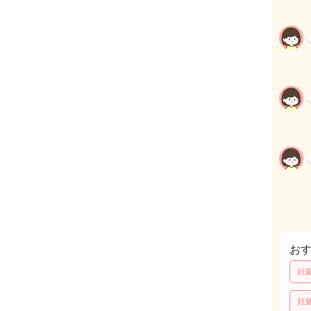
お
妊
妊