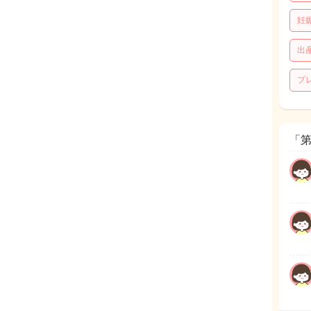
妊
出
プ
「