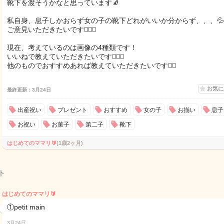
靴下を渡そうかなと思っています🧦
私自身、息子しかおらず女の子の靴下どれがいいか分からず、、、💦
ご意見いただきたいです🙇🏻‍♀️
現在、考えているのは画像の4種類です！
いいねで教えていただきたいです🙇🏻‍♀️
他のものでおすすめあれば教えていただきたいです🙂‍↕️
お気
最終更新：3月24日
出産祝い
プレゼント
おすすめ
女の子
お揃い
息子
お祝い
お菓子
第二子
靴下
はじめてのママリ🔰
(1歳2ヶ月)
ト
はじめてのママリ🔰
①petit main
3月24日