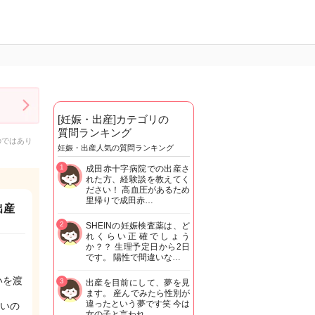
[妊娠・出産]カテゴリの
質問ランキング
のではあり
妊娠・出産人気の質問ランキング
1
成田赤十字病院での出産さ
れた方、経験談を教えてく
ださい！ 高血圧があるため
里帰りで成田赤…
出産
2
SHEINの妊娠検査薬は、ど
れくらい正確でしょう
か？？ 生理予定日から2日
です。 陽性で間違いな…
いを渡
3
出産を目前にして、夢を見
ます。 産んでみたら性別が
違ったという夢です笑 今は
いの
女の子と言われ…