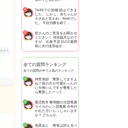
4
7w3dで心拍確認はできま
した。 しかし、赤ちゃんが
小さめと言われ、6mmでし
た。 不妊治療を経て…
5
皆さんのご意見をお聞かせ
ください！ 現在臨月なので
すが、出産予定日の2週間
前に夫の送別会が…
に入り
1
全ての質問ランキング
全ての質問の中で人気のランキング
1
仲里依紗 整形してますよ
ね？前の方が可愛かったの
に今怖いんですが整形した
ら整形したーって…
2
鹿児島市 黎明館の大恐竜展
ライカのシン恐竜展 今年行
かれた方いらっしゃいます
か？ どちらか…
3
地震あと 帰省は控えるべ