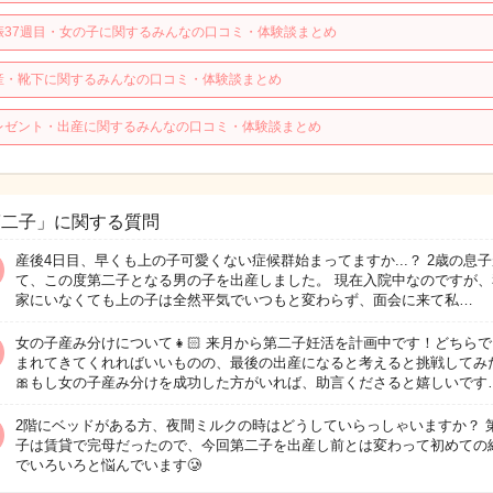
娠37週目・女の子に関するみんなの口コミ・体験談まとめ
産・靴下に関するみんなの口コミ・体験談まとめ
レゼント・出産に関するみんなの口コミ・体験談まとめ
第二子」に関する質問
産後4日目、早くも上の子可愛くない症候群始まってますか...？ 2歳の息
て、この度第二子となる男の子を出産しました。 現在入院中なのですが、
家にいなくても上の子は全然平気でいつもと変わらず、面会に来て私…
女の子産み分けについて👧🏻 来月から第二子妊活を計画中です！どちら
まれてきてくれればいいものの、最後の出産になると考えると挑戦してみ
🎀もし女の子産み分けを成功した方がいれば、助言くださると嬉しいです
2階にベッドがある方、夜間ミルクの時はどうしていらっしゃいますか？ 
子は賃貸で完母だったので、今回第二子を出産し前とは変わって初めての
でいろいろと悩んでいます🥲