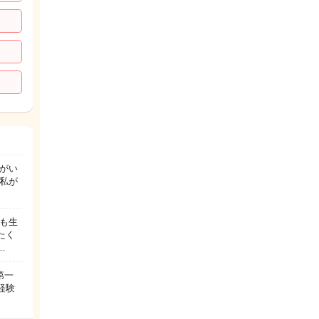
子がい
私が
でも生
たく
…
第一
経験